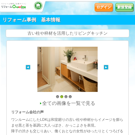
ログイン
新規登録
リフォーム事例 基本情報
古い柱や枠材を活用したリビングキッチン
1
2
3
4
全ての画像を一覧で見る
リフォーム会社の声
ワンルームにしたLDKは和室廻りの古い柱や枠材からイメージを膨ら
ませ黒と茶を基調に大人っぽさ、かっこよさを表現。
障子の渋さも交じりあい、働くおとなの女性がゆったりとくつろげる