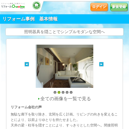
ログイン
新規登録
リフォーム事例 基本情報
照明器具を隠ことでシンプルモダンな空間へ
1
2
3
4
5
全ての画像を一覧で見る
リフォーム会社の声
無駄な廊下を取り除き、玄関を広く計画。リビングの向きを変えるこ
とにより、以前よりゆとりを持たせました。
天井の梁・柱等を隠すことにより、すっきりとした空間へ。間接照明