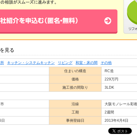
を見る
面所
キッチン・システムキッチン
リビング
和室・床の間
その他
住まいの構造
RC造
価格
229万円
施工後の間取り
3LDK
木市
沿線
大阪モノレール彩
工期
2週間
6日
事例登録日
2013年4月4日