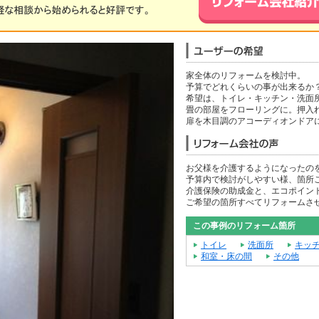
家全体のリフォームを検討中。
予算でどれくらいの事が出来るか
希望は、トイレ・キッチン・洗面
畳の部屋をフローリングに。押入
扉を木目調のアコーディオンドア
お父様を介護するようになったの
予算内で検討がしやすい様、箇所
介護保険の助成金と、エコポイン
ご希望の箇所すべてリフォームさ
この事例のリフォーム箇所
トイレ
洗面所
キッ
和室・床の間
その他