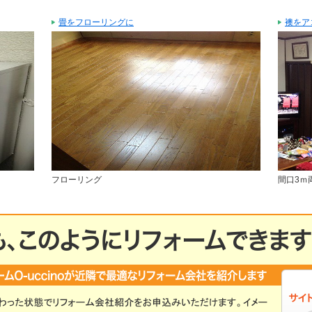
畳をフローリングに
襖をア
フローリング
間口3ｍ