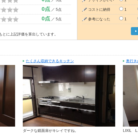
0点
／ 5点
コストに納得
1
0点
／ 5点
参考になった
1
もとに上記評価を算出しています。
たくさん収納できるキッチン
奥行き
ダークな鏡面扉がキレイですね。
LIXIL