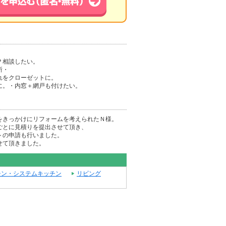
？相談したい。
所・
れをクローゼットに。
に。・内窓＋網戸も付けたい。
をきっかけにリフォームを考えられたＮ様。
ごとに見積りを提出させて頂き、
トの申請も行いました。
せて頂きました。
チン・システムキッチン
リビング