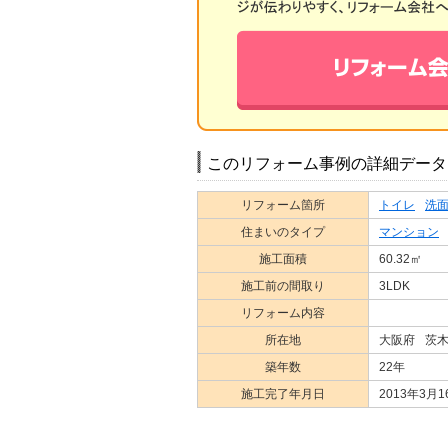
このリフォーム事例の詳細データ
リフォーム箇所
トイレ
洗
住まいのタイプ
マンション
施工面積
60.32㎡
施工前の間取り
3LDK
リフォーム内容
所在地
大阪府
茨
築年数
22年
施工完了年月日
2013年3月1