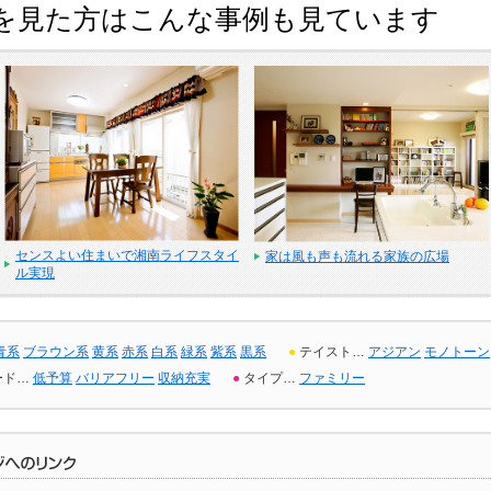
を見た方はこんな事例も見ています
センスよい住まいで湘南ライフスタイ
家は風も声も流れる家族の広場
ル実現
青系
ブラウン系
黄系
赤系
白系
緑系
紫系
黒系
●
テイスト…
アジアン
モノトーン
ード…
低予算
バリアフリー
収納充実
●
タイプ…
ファミリー