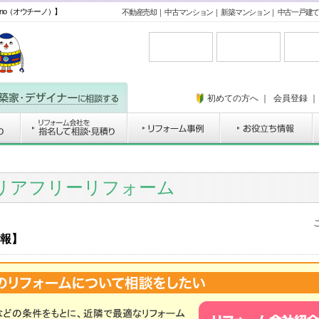
ino（オウチーノ）】
不動産売却
｜
中古マンション
｜
新築マンション
｜
中古一戸建て
初めての方へ
｜
会員登録
リアフリーリフォーム
報】