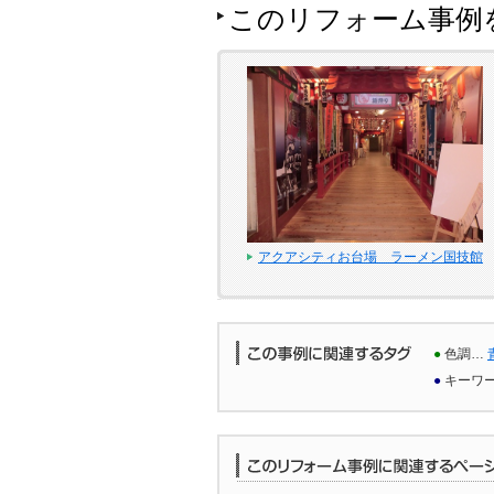
このリフォーム事例
アクアシティお台場 ラーメン国技館
●
色調…
●
キーワ