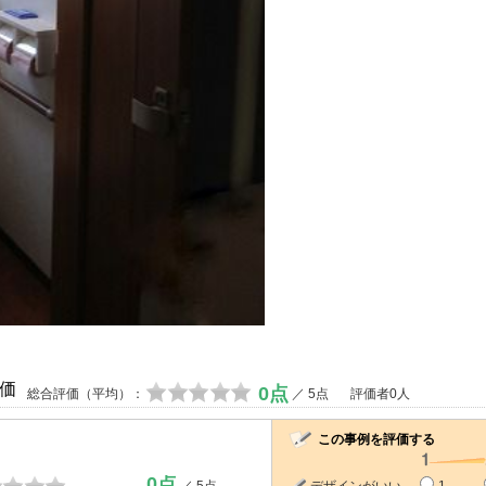
価
0点
総合評価（平均）：
／ 5点
評価者0人
この事例を評価する
0点
／ 5点
デザインがいい
1