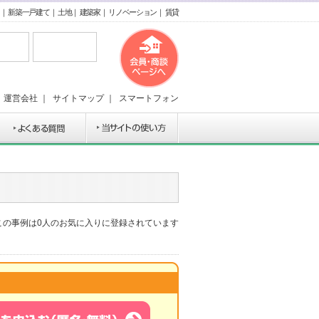
｜
新築一戸建て
｜
土地
｜
建築家
｜
リノベーション
｜
賃貸
｜
運営会社
｜
サイトマップ
｜
スマートフォン
この事例は
0
人のお気に入りに登録されています