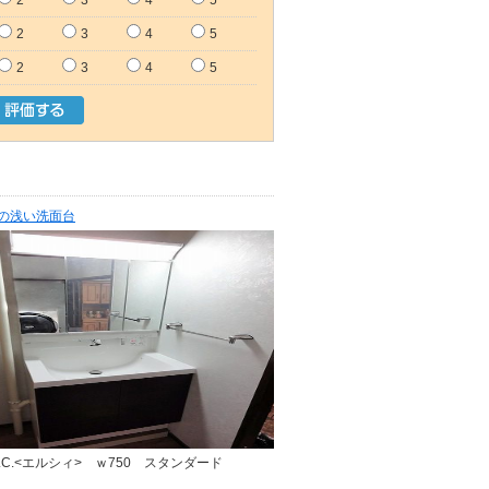
2
3
4
5
2
3
4
5
の浅い洗面台
 L.C.<エルシィ> ｗ750 スタンダード