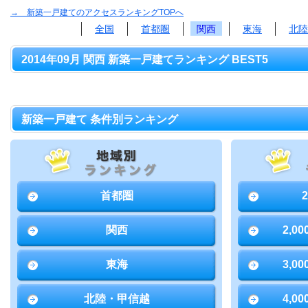
→ 新築一戸建てのアクセスランキングTOPへ
全国
首都圏
関西
東海
北陸
2014年09月 関西 新築一戸建てランキング BEST5
新築一戸建て 条件別ランキング
首都圏
関西
2,0
東海
3,0
北陸・甲信越
4,0