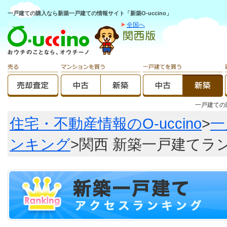
一戸建ての購入なら新築一戸建ての情報サイト「新築O-uccino」
全国へ
一戸建て
住宅・不動産情報のO-uccino
>
一
ンキング
>関西 新築一戸建てラ