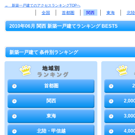
→ 新築一戸建てのアクセスランキングTOPへ
全国
首都圏
関西
東海
北陸
2010年06月 関西 新築一戸建てランキング BEST5
新築一戸建て 条件別ランキング
首都圏
関西
2,0
東海
3,0
北陸・甲信越
4,0