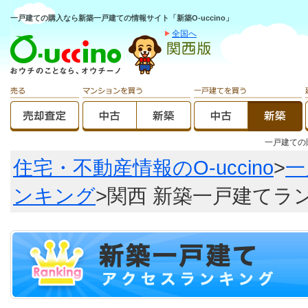
一戸建ての購入なら新築一戸建ての情報サイト「新築O-uccino」
全国へ
一戸建て
住宅・不動産情報のO-uccino
>
一
ンキング
>関西 新築一戸建てラ