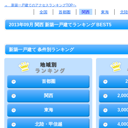
→ 新築一戸建てのアクセスランキングTOPへ
全国
首都圏
関西
東海
北陸
2013年09月 関西 新築一戸建てランキング BEST5
新築一戸建て 条件別ランキング
首都圏
関西
2,0
東海
3,0
北陸・甲信越
4,0