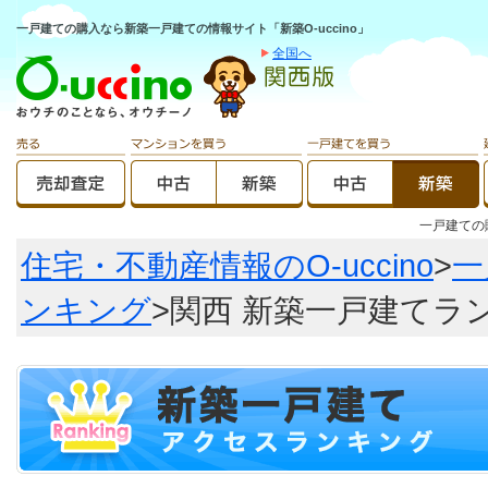
一戸建ての購入なら新築一戸建ての情報サイト「新築O-uccino」
全国へ
一戸建て
住宅・不動産情報のO-uccino
>
一
ンキング
>関西 新築一戸建てラ