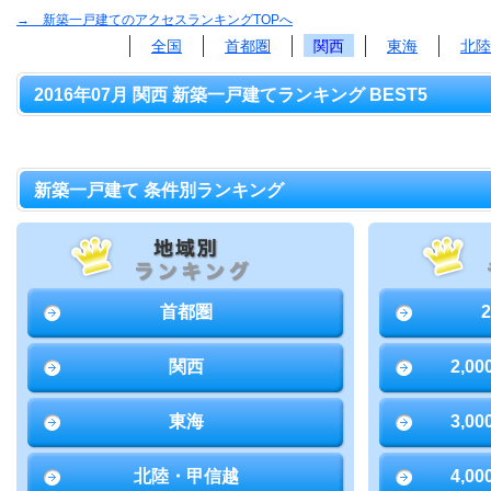
→ 新築一戸建てのアクセスランキングTOPへ
全国
首都圏
関西
東海
北陸
2016年07月 関西 新築一戸建てランキング BEST5
新築一戸建て 条件別ランキング
首都圏
関西
2,0
東海
3,0
北陸・甲信越
4,0