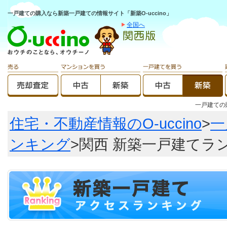
一戸建ての購入なら新築一戸建ての情報サイト「新築O-uccino」
全国へ
一戸建て
住宅・不動産情報のO-uccino
>
一
ンキング
>関西 新築一戸建てラ