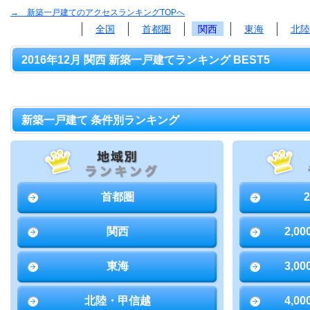
→ 新築一戸建てのアクセスランキングTOPへ
全国
首都圏
関西
東海
北陸
2016年12月 関西 新築一戸建てランキング BEST5
新築一戸建て 条件別ランキング
首都圏
関西
2,0
東海
3,0
北陸・甲信越
4,0