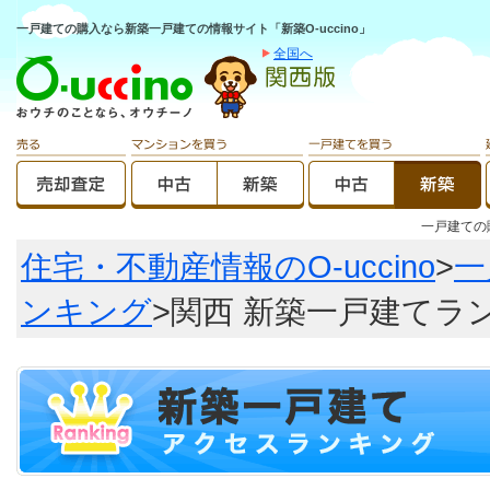
一戸建ての購入なら新築一戸建ての情報サイト「新築O-uccino」
全国へ
一戸建て
住宅・不動産情報のO-uccino
>
一
ンキング
>関西 新築一戸建てラ