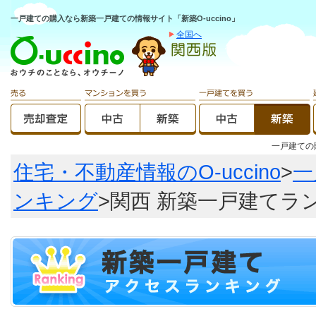
一戸建ての購入なら新築一戸建ての情報サイト「新築O-uccino」
全国へ
一戸建て
住宅・不動産情報のO-uccino
>
一
ンキング
>関西 新築一戸建てラ