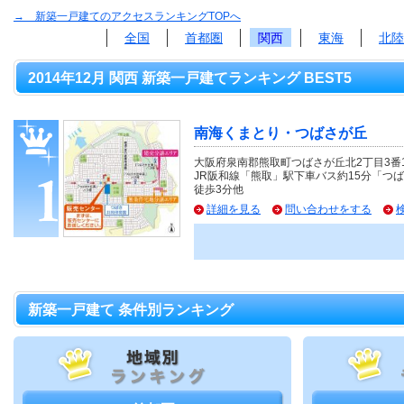
→ 新築一戸建てのアクセスランキングTOPへ
全国
首都圏
関西
東海
北陸
2014年12月 関西 新築一戸建てランキング BEST5
南海くまとり・つばさが丘
大阪府泉南郡熊取町つばさが丘北2丁目3番1
JR阪和線「熊取」駅下車バス約15分「つ
徒歩3分他
詳細を見る
問い合わせをする
新築一戸建て 条件別ランキング