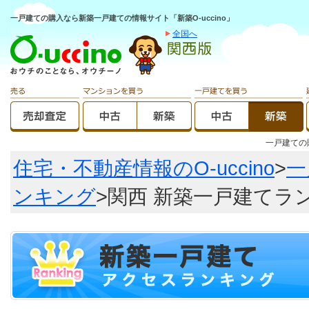
一戸建ての購入なら新築一戸建ての情報サイト「新築O-uccino」
全国へ
一戸建て
住宅・不動産情報のO-uccino
>
一
ンキング
>関西 新築一戸建てラ