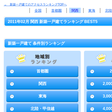
→ 新築一戸建てのアクセスランキングTOPへ
全国
首都圏
関西
東海
北陸
2011年02月 関西 新築一戸建てランキング BEST5
新築一戸建て 条件別ランキング
首都圏
関西
2,0
東海
3,0
北陸・甲信越
4,0