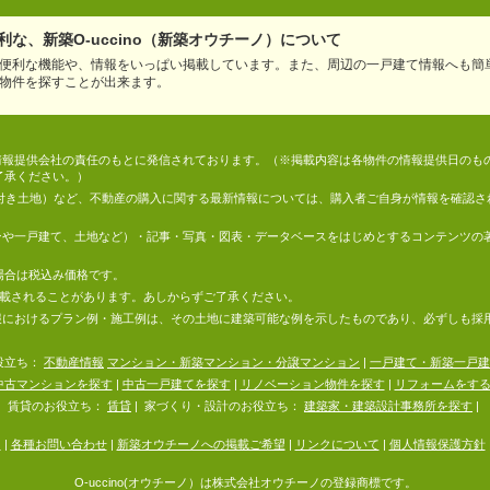
な、新築O-uccino（新築オウチーノ）について
便利な機能や、情報をいっぱい掲載しています。また、周辺の一戸建て情報へも簡
物件を探すことが出来ます。
情報は、情報提供会社の責任のもとに発信されております。（※掲載内容は各物件の情報提供日の
了承ください。）
件付き土地）など、不動産の購入に関する最新情報については、購入者ご自身が情報を確認さ
マンションや一戸建て、土地など）・記事・写真・図表・データベースをはじめとするコンテンツ
場合は税込み価格です。
掲載されることがあります。あしからずご了承ください。
地の情報におけるプラン例・施工例は、その土地に建築可能な例を示したものであり、必ずしも
役立ち：
不動産情報
マンション・新築マンション・分譲マンション
|
一戸建て・新築一戸建
中古マンションを探す
|
中古一戸建てを探す
|
リノベーション物件を探す
|
リフォームをす
賃貸のお役立ち：
賃貸
|
家づくり・設計のお役立ち：
建築家・建築設計事務所を探す
|
内
|
各種お問い合わせ
|
新築オウチーノへの掲載ご希望
|
リンクについて
|
個人情報保護方針
O-uccino(オウチーノ）は株式会社オウチーノの登録商標です。