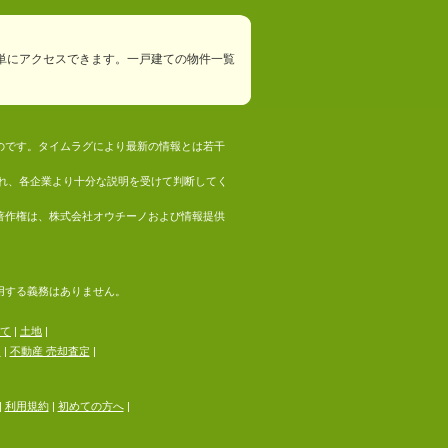
単にアクセスできます。一戸建ての物件一覧
ものです。タイムラグにより最新の情報とは若干
れ、各企業より十分な説明を受けて判断してく
の著作権は、株式会社オウチーノおよび情報提供
採用する義務はありません。
て
|
土地
|
る
|
不動産 売却査定
|
|
利用規約
|
初めての方へ
|