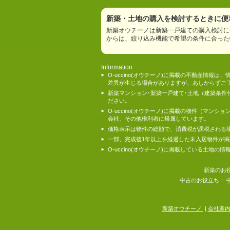
新築・土地の購入を検討するときに便利
新築オウチーノは新築一戸建ての購入検討に
からは、絞り込み機能で希望の条件に合った
Information
O-uccino(オウチーノ)に掲載の不動産
差異が生じる場合がありますが、あしからずご
新築マンション･新築一戸建て･土地（建築条
ださい。
O-uccino(オウチーノ)に掲載の物件（
会社、その他権利者に帰属しています。
価格表示は物件の総額で、消費税が課税される
一部、完成後1年以上を経過した未入居物件が
O-uccino(オウチーノ)に掲載している土
新築のお
中古のお役立ち：
新築オウチーノ
|
会社案