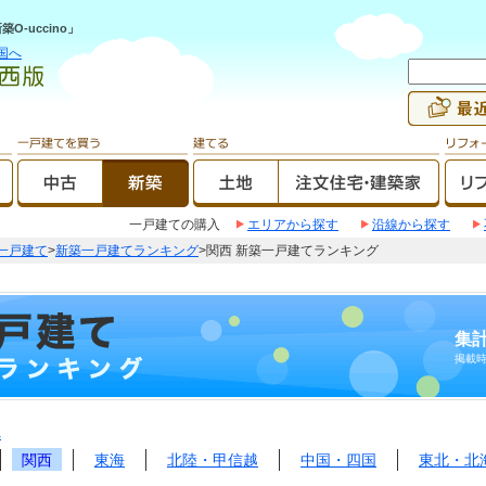
-uccino」
国へ
一戸建ての購入
エリアから探す
沿線から探す
一戸建て
>
新築一戸建てランキング
>関西 新築一戸建てランキング
集計
掲載
へ
関西
東海
北陸・甲信越
中国・四国
東北・北