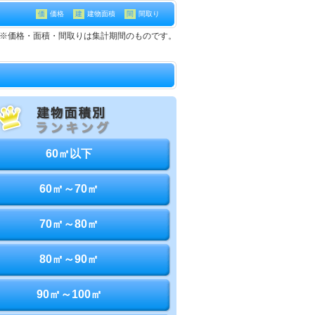
価
価格
建
建物面積
間
間取り
て※価格・面積・間取りは集計期間のものです。
60㎡以下
60㎡～70㎡
70㎡～80㎡
80㎡～90㎡
90㎡～100㎡