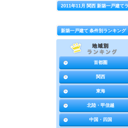
2011年11月 関西 新築一戸建て
新築一戸建て 条件別ランキング
首都圏
関西
東海
北陸・甲信越
中国・四国