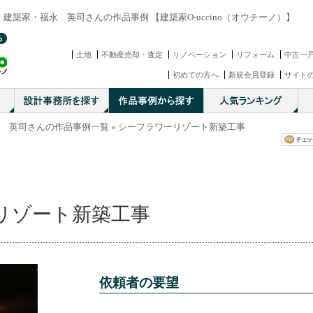
建築家・福永 英司さんの作品事例 【建築家O-uccino（オウチーノ）】
土地
不動産売却・査定
リノベーション
リフォーム
中古一
初めての方へ
新規会員登録
サイト
 英司さんの作品事例一覧
» シーフラワーリゾート新築工事
リゾート新築工事
依頼者の要望