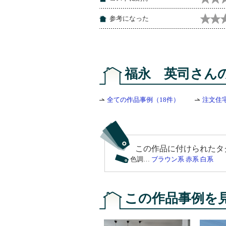
参考になった
福永 英司さん
全ての作品事例（18件）
注文住
この作品に付けられたタ
色調…
ブラウン系
赤系
白系
この作品事例を