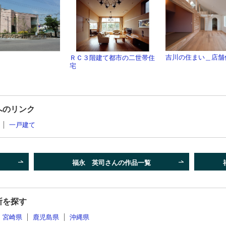
吉川の住まい＿店舗
ＲＣ３階建て都市の二世帯住
宅
へのリンク
一戸建て
福永 英司さんの作品一覧
所を探す
宮崎県
鹿児島県
沖縄県