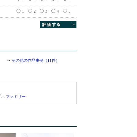
1
2
3
4
5
その他の作品事例（11件）
プ…
ファミリー