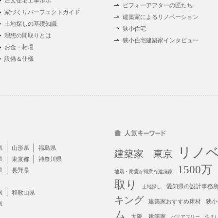
注文住宅工事ルポ
ビフォーアフターの匠たち
家づくりパーフェクトガイド
建築家によるリノベーション
土地探しの基礎知識
狭小住宅
理想の間取りとは
狭小住宅建築家インタビュー
お金・相場
設備＆仕様
県
山形県
福島県
リノ
建築家 東京
県
東京都
神奈川県
1500
県
長野県
地震・耐震が得意な建築家
取り
愛知県の設計事務
土地探し
県
和歌山県
キング
建築家おすすめ床材
狭小
県
ム
大阪 建築家
バリアフリー
住ま