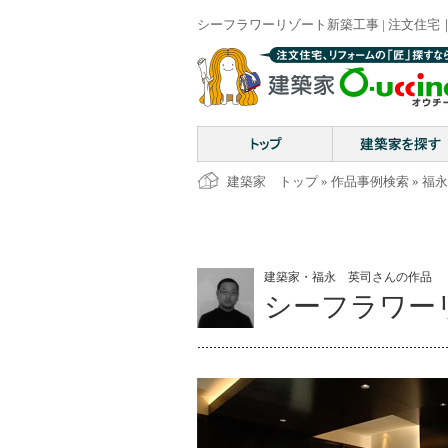
シーフラワーリゾート新築工事 | 注文住宅｜
建築家 トップ
»
作品事例検索
»
福永
建築家・福永 英司さんの作品
シーフラワー