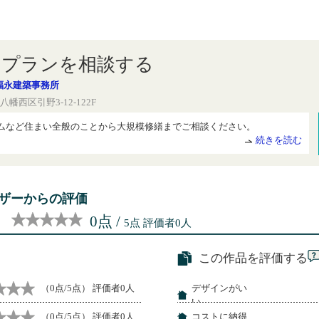
にプランを相談する
g福永建築事務所
幡西区引野3-12-122F
ムなど住まい全般のことから大規模修繕までご相談ください。
続きを読む
ザーからの評価
：
0点 /
5点 評価者0人
この作品を評価する
（0点/5点） 評価者0人
デザインがい
い
（0点/5点） 評価者0人
コストに納得