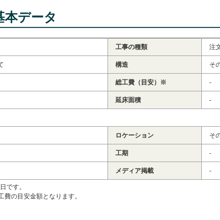
基本データ
工事の種類
注
て
構造
そ
総工費（目安）※
-
延床面積
-
ロケーション
そ
工期
-
メディア掲載
-
4日です。
工費の目安金額となります。