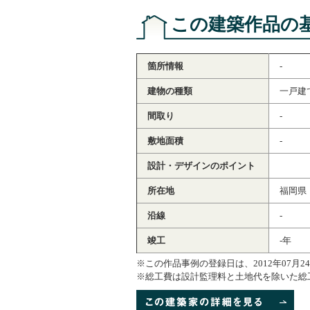
この建築作品の
箇所情報
-
建物の種類
一戸建
間取り
-
敷地面積
-
設計・デザインのポイント
所在地
福岡県
沿線
-
竣工
-年
※この作品事例の登録日は、2012年07月2
※総工費は設計監理料と土地代を除いた総