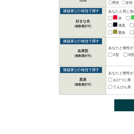
性別
男性
女性
あなたと同じ色
赤
好きな色
漆黒
[複数選択可]
鶯色
あなたと相性が
血液型
A型
B
[複数選択可]
あなたと相性が
星座
おひつじ座
[複数選択可]
てんびん座