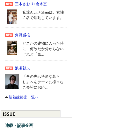
三木さおり+倉水恵
私達Archi+Glamは、女性
２名で活動しています。...
角野巌根
どこかの建物に入った時
に、何故だか分からない
けれど「気...
浪瀬朝夫
「その先も快適な暮ら
し」へをテーマに様々な
ご要望にお応...
新着建築家一覧へ
連載・記事企画