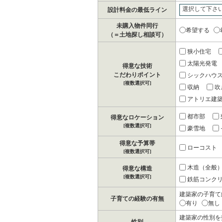
選択して下さ
設計料金の最低ライン
未購入物件同行
希望する
（＝土地探し相談可）
狭小住宅
太陽光発電
得意な技術
こだわりポイント
シックハウ
[複数選択可]
収納
吹
アトリエ建
都市部
得意なロケーション
[複数選択可]
豪雪地
得意な予算帯
ローコスト
[複数選択可]
木造（全般
得意な構造
[複数選択可]
鉄筋コンクリ
建築家の子育て
子育ての経験の有無
有り
無し
建築家の性別を