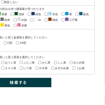
指定しない
の好みを持つ建築家が見つかります
萌黄
深緑
紺色
空色
青
藍色
鈍色
白鼠
白
褐色
江戸紫
黄色
赤紫
良いと思う血液型を選択してください
型
O型
AB型
良いと思う星座を選択してください
おうし座
ふたご座
かに座
しし座
おとめ座
さそり座
いて座
やぎ座
みずがめ座
うお座