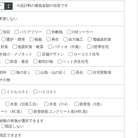
い
※設計料の最低金額の目安です
希望しない
別荘
バリアフリー
外断熱
OMソーラー
暖炉・煙突
植栽
再生
自力施工
電磁波対策
ス対策
地震対策・耐震
パティオ（中庭）
2世帯住宅
き抜け・メゾネット
店舗デザイン
ローコスト住宅
築
防音・遮音
都市計画
ペット共生住宅
郊外
海の近く
山地・山の近く
高台
住宅密集地
その他
ミドルコスト
ハイコスト
）
木造（伝統工法）
木造（2×4）
鉄骨造（S造）
ート（RC造）
鉄骨鉄筋コンクリート造(SRC造)
経験の有無が選択できます
指定しない
指定できます