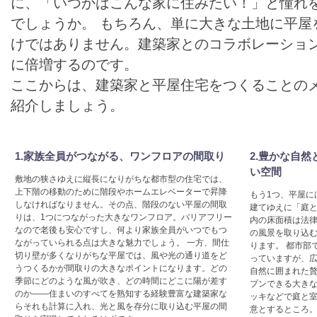
に、「いつかはこんな家に住みたい！」と憧れ
でしょうか。 もちろん、単に大きな土地に平屋
けではありません。建築家とのコラボレーショ
に倍増するのです。
ここからは、建築家と平屋住宅をつくることの
紹介しましょう。
1.家族全員がつながる、ワンフロアの間取り
2.豊かな自
い空間
敷地の狭さゆえに縦長になりがちな都市型の住宅では、
上下階の移動のために階段やホームエレベーターで昇降
もう1つ、平屋に
しなければなりません。その点、階段のない平屋の間取
建てゆえに「庭
りは、1つにつながった大きなワンフロア。バリアフリー
内の床面積は法
なので老後も安心ですし、何より家族全員がいつでもつ
の風景を取り込
ながっていられる点は大きな魅力でしょう。 一方、間仕
ります。 都市部
切り壁が多くなりがちな平屋では、風や光の通り道をど
っていますが、
うつくるかが間取りの大きなポイントになります。どの
自然に囲まれた贅
季節にどのような風が吹き、どの時間にどこに陽が差す
プンできる大き
のか——住まいのすべてを熟知する経験豊富な建築家な
ッキなどで庭と
らそれも計算に入れ、光と風を存分に取り込む平屋の間
意とするところ