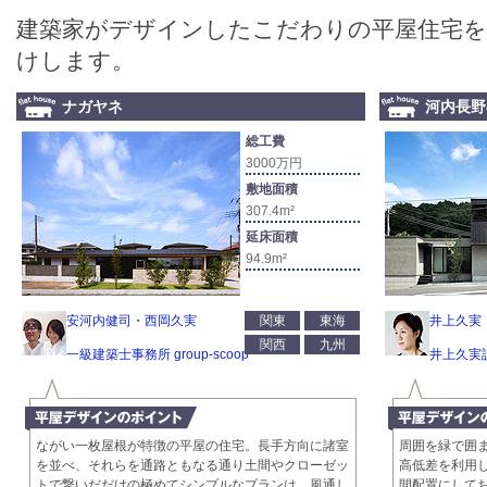
建築家がデザインしたこだわりの平屋住宅
けします。
ナガヤネ
河内長野
総工費
3000万円
敷地面積
307.4m²
延床面積
94.9m²
安河内健司・西岡久実
関東
東海
井上久実
関西
九州
一級建築士事務所 group-scoop
井上久実
ながい一枚屋根が特徴の平屋の住宅。長手方向に諸室
周囲を緑で囲
を並べ、それらを通路ともなる通り土間やクローゼッ
高低差を利用
トで繋いだだけの極めてシンプルなプランは、風通し
間配置にして