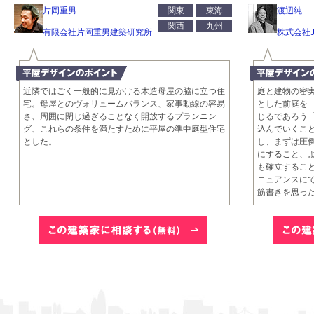
片岡重男
関東
東海
渡辺純
関西
九州
有限会社片岡重男建築研究所
株式会社
近隣ではごく一般的に見かける木造母屋の脇に立つ住
庭と建物の密
宅。母屋とのヴォリュームバランス、家事動線の容易
とした前庭を
さ、周囲に閉じ過ぎることなく開放するプランニン
じるであろう
グ、これらの条件を満たすために平屋の準中庭型住宅
込んでいくこ
とした。
し、まずは圧
にすること、
も確立するこ
ニュアンスに
筋書きを思っ