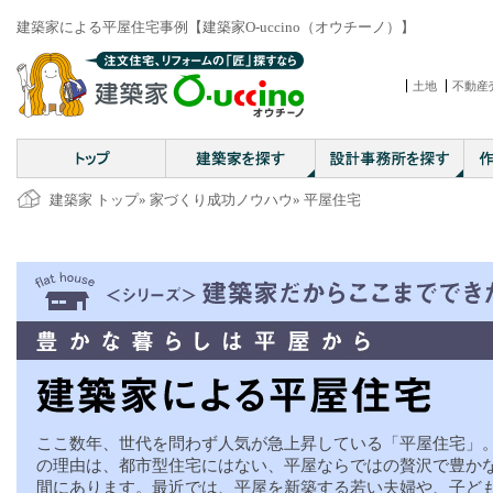
建築家による平屋住宅事例【建築家O-uccino（オウチーノ）】
土地
不動産
建築家 トップ
»
家づくり成功ノウハウ
» 平屋住宅
ここ数年、世代を問わず人気が急上昇している「平屋住宅」
の理由は、都市型住宅にはない、平屋ならではの贅沢で豊か
間にあります。最近では、平屋を新築する若い夫婦や、子ど