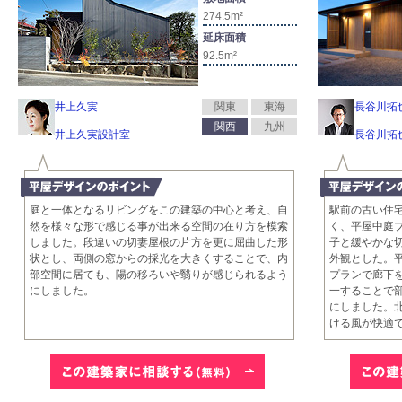
274.5m²
延床面積
92.5m²
井上久実
関東
東海
長谷川拓
関西
九州
井上久実設計室
長谷川拓
庭と一体となるリビングをこの建築の中心と考え、自
駅前の古い住
然を様々な形で感じる事が出来る空間の在り方を模索
く、平屋中庭
しました。段違いの切妻屋根の片方を更に屈曲した形
子と緩やかな
状とし、両側の窓からの採光を大きくすることで、内
外観とした。
部空間に居ても、陽の移ろいや翳りが感じられるよう
プランで廊下
にしました。
一することで
にしました。
ける風が快適