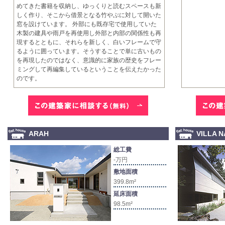
めてきた書籍を収納し、ゆっくりと読むスペースも新
しく作り、そこから借景となる竹やぶに対して開いた
窓を設けています。 外部にも既存宅で使用していた
木製の建具や雨戸を再使用し外部と内部の関係性も再
現するとともに、それらを新しく、白いフレームで守
るように囲っています。そうすることで単に古いもの
を再現したのではなく、意識的に家族の歴史をフレー
ミングして再編集しているということを伝えたかった
のです。
ARAH
VILLA 
総工費
-万円
敷地面積
399.8m²
延床面積
98.5m²