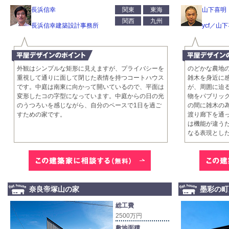
長浜信幸
関東
東海
山下喜明
関西
九州
長浜信幸建築設計事務所
ycf／山
外観はシンプルな矩形に見えますが、プライバシーを
のどかな農地
重視して通りに面して閉じた表情を持つコートハウス
雑木を身近に
です。中庭は南東に向かって開いているので、平面は
が、周囲に迫
変形したコの字型になっています。中庭からの日の光
物をパブリッ
のうつろいを感じながら、自分のペースで1日を過ご
の間に雑木の
すための家です。
渡り廊下を通
は機能が違う
なる表現とし
奈良帝塚山の家
墨彩の町
総工費
2500万円
敷地面積