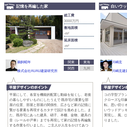
記憶を再編した家
白いウッ
総工費
3000万円
敷地面積
-m²
延床面積
-m²
鵜飼昭年
関東
東海
川嶋玄
関西
九州
株式会社AUAU建築研究所
川嶋玄建
平屋にして、各室を機能的配置し動線を短くし、老後
コの字型プラ
の暮らしやすいものにしたうえで 既存宅の重要な部
クローズな印
屋の位置、部屋と部屋の関係性、広さなど家の記憶に
転、思い切り
繋がる要素を再現するカタチで設計を進めました。ま
いウッドデッ
た、既存宅にあった建具、硝子、本棚、金物、建具の
実現し、風、
音（レールや戸車）までを再現して家の記憶を再編集
りました。
する作業を行いました。 ご主人が人生をかけてあつ