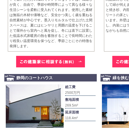
が良く、自由で、季節や時間帯によって異なる様々な
して緑が伺え
生活シーンを柔軟に受入れてくれます。使用した素材
と焼き杉、内
は無垢の木材や漆喰など、安全かつ美しく歳を重ねる
リートの床と
自然素材が中心です。墨入りモルタルで仕上げた土間
います。外壁
スペースは、夏にはヒンヤリと周囲の温度を下げるこ
し、内装には
とで屋外から室内へと風を促し、冬には直下に設置し
ながらも自然
た低温水式床暖房の熱を蓄熱することで長時間にわた
り程良い温度環境を保つなど、季節ごとにその特徴を
発揮します。
静岡のコートハウス
緑を挟む
総工費
2500万円
敷地面積
269.5m²
延床面積
118.4m²