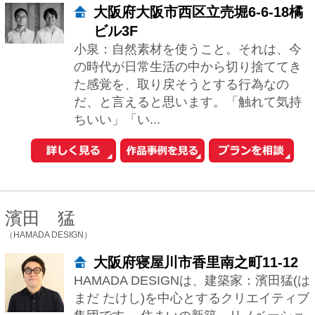
田村真一
（田村真一建築設計事務所）
大阪府大阪市中央区北浜東1-29北
浜ビル2号館10階ROOM1002
これまで都市計画や公共建築から、個人
住宅まで様々な設計活動に関わってきま
した。 社会、経済、文化、技術、環境な
どを読み取り、住まわれる方々にとって
将来的...
ナイトウタカシ
（ナイトウタカシ建築設計事務所）
愛知県日進市米野木町木町宮前1-
38
「らしさ」を引きだして、カタチにす
る。 人の好みや生活スタイルは千差万
別。だから、私たちが創るものに「こ
れ」という決まったテイストはありませ