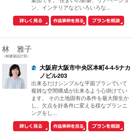
ん。 理想の...
1
2
3
4
次へ
おウチの耐震診断が自分でできる
iPhoneアプリ「耐震コロコロ。」
をリリースしました！
住まいの関連サイトへ
工務店とリフォーム
土地を探す