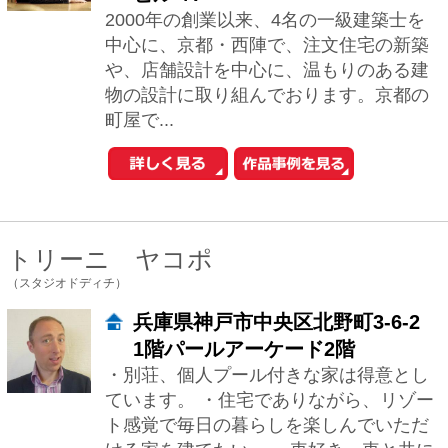
・別荘、個人プール付きな家は得意とし
ています。 ・住宅でありながら、リゾー
ト感覚で毎日の暮らしを楽しんでいただ
ける家を建てたい。 ・車好き、車と共に
生活を...
浪瀬朝夫
（（株）浪瀨建築設計事務所）
大阪府大阪市淀川区西宮原1-8-
33 日宝新大阪第二ビル7階
「その先も快適な暮らし」へをテーマに
様々なご要望にお応えし、美しく快適な
個人住宅をつくっており、数年経た後も
クライアントの皆様から笑顔をいただい
ております...
眞野 サトル