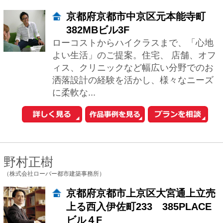
に柔軟な...
野村正樹
（株式会社ローバー都市建築事務所）
京都府京都市上京区大宮通上立売
上る西入伊佐町233 385PLACE
ビル４F
2000年の創業以来、4名の一級建築士を
中心に、京都・西陣で、注文住宅の新築
や、店舗設計を中心に、温もりのある建
物の設計に取り組んでおります。京都の
町屋で...
トリーニ ヤコポ
（スタジオドディチ）
兵庫県神戸市中央区北野町3-6-2
1階パールアーケード2階