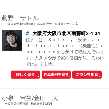
濱田 猛
（HAMADA DESIGN）
大阪府寝屋川市香里南之町11-12
HAMADA DESIGNは、建築家：濱田猛(は
まだ たけし)を中心とするクリエイティブ
集団です。 住まいの新築、リノベーショ
ン、インテリアなどいろいろな...
林 雅子
（林建築設計室）
大阪府大阪市中央区本町4-4-5ナカ
ノビル203
出来るだけシンプルな平面プランでいて
複雑な空間構成が出来るよう心掛けてい
ます。 その土地固有の条件を最大限生か
し、欠点を好条件に変える様なプランニ
ングをし...