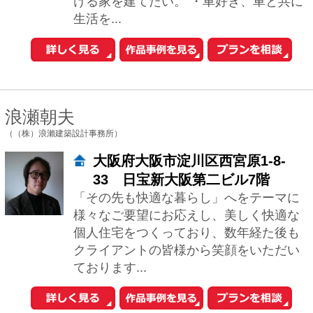
（一級建築士事務所ARCHIXXX眞野サトル建築デザイン室）
大阪府大阪市北区南森町2-4-34
住まいは、Ｓａｆｅｔｙ（安全）ａｎ
ｄ ｆｕｎｃｔｉｏｎａｌ（機能性）ａ
ｎｄ ｍｏｒｅを心がけて取組んでいま
す。大きさや形で家の価値が決まるわけ
ではありませ...
小泉 宙生/金山 大
（一級建築士事務所 株式会社SWING）
大阪府大阪市西区立売堀6-6-18橘
ビル3F
小泉：自然素材を使うこと。それは、今
の時代が日常生活の中から切り捨ててき
た感覚を、取り戻そうとする行為なの
だ、と言えると思います。「触れて気持
ちいい」「い...