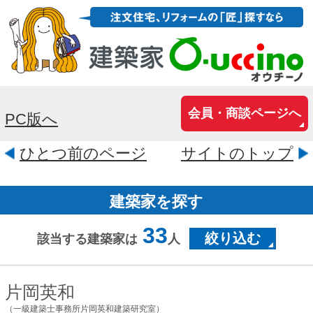
会員・商談ページへ
PC版へ
ひとつ前のページ
サイトのトップ
建築家を探す
33
絞り込む
該当する建築家は
人
片岡英和
（一級建築士事務所片岡英和建築研究室）
京都府京都市中京区元本能寺町
382MBビル3F
ローコストからハイクラスまで、「心地
よい生活」のご提案。住宅、 店舗、オフ
ィス、クリニックなど幅広い分野でのお
洒落設計の経験を活かし、様々なニーズ