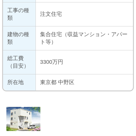
設計・デ
施主が、ヨーロピアンスタイルの外
ザインの
観を希望され、ローコストで再現し
ポイント
た。
構造
木造軸組み工法
施工面積
-
築年数
-
ロケーシ
都市部
ョン
施工後の
2LDK
間取り
沿線
東京メトロ丸ノ内線
工期
設計：3ヶ月間 施工：5ヶ月間
メディア
-
掲載