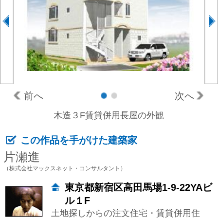
前へ
次へ
1
2
木造３F賃貸併用長屋の外観
この作品を手がけた建築家
片瀬進
（株式会社マックスネット・コンサルタント）
東京都新宿区高田馬場1-9-22YAビ
ル１F
土地探しからの注文住宅・賃貸併用住
宅・アパート・マンション・シェアハウ
ス（寄宿舎）をメイン に、高品質でロー
コストな設計をしております。 土地と
建物は、一体です。環境選びから住まい
方まで、不動産コンサルから設計監理ま
で、ワン ストップで業務を行なっており
ますので、安心して、トータルにお任せ
く...
依頼主の
二世帯+賃貸併用住宅を、都内で土
要望
地探しから建てたい。
土地探しからの物件。中野の一等地