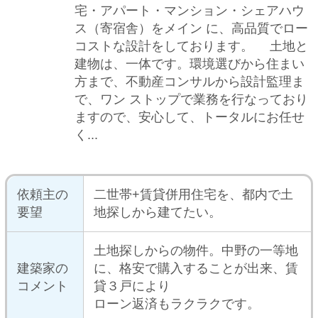
建築家の
に、格安で購入することが出来、賃
コメント
貸３戸により
ローン返済もラクラクです。
工事の種
注文住宅
類
建物の種
集合住宅（収益マンション・アパー
類
ト等）
総工費
3300万円
（目安）
所在地
東京都 中野区