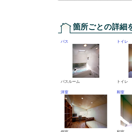
箇所ごとの詳
バス
トイレ
バスルーム
トイレ
洋室
和室
個室
和室