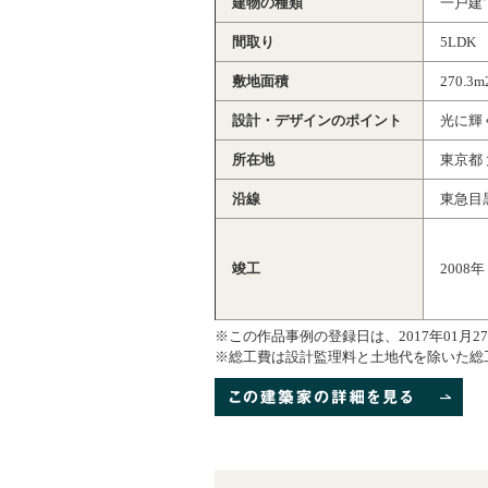
建物の種類
一戸建
間取り
5LDK
敷地面積
270.3m
設計・デザインのポイント
光に輝
所在地
東京都
沿線
東急目
竣工
2008年
※この作品事例の登録日は、2017年01月2
※総工費は設計監理料と土地代を除いた総