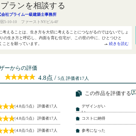
にプランを相談する
式会社プライム一級建築士事務所
5-10-10 ファーストNYビル4F
に考えることは、生き方を大切に考えることにつながるのではないでしょ
とりの生き方と呼応し、内面を育む住宅が、この世の中に、ひとつひと
くことを願っています。
続きを読む
ザーからの評価
：
4.8点 /
5点 評価者17人
この作品を評価する
（4.8点/5点） 評価者17人
デザインがい
い
（4.8点/5点） 評価者17人
コストに納得
（4.8点/5点） 評価者17人
参考になった