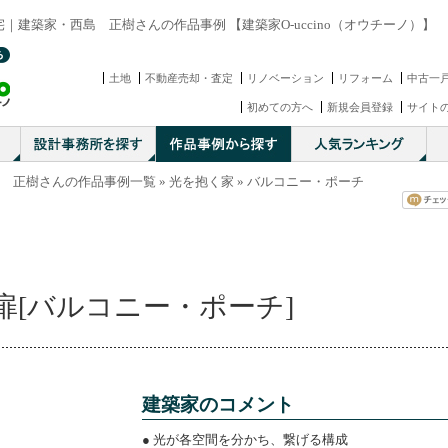
宅｜建築家・西島 正樹さんの作品事例 【建築家O-uccino（オウチーノ）】
土地
不動産売却・査定
リノベーション
リフォーム
中古一
初めての方へ
新規会員登録
サイト
 正樹さんの作品事例一覧
»
光を抱く家
» バルコニー・ポーチ
扉[バルコニー・ポーチ]
建築家のコメント
● 光が各空間を分かち、繋げる構成