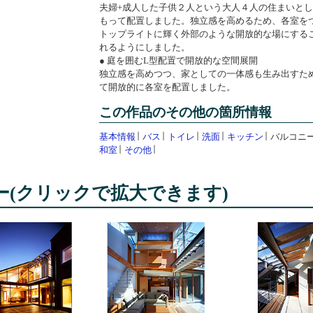
夫婦+成人した子供２人という大人４人の住まいとし
もって配置しました。独立感を高めるため、各室を
トップライトに輝く外部のような開放的な場にする
れるようにしました。
● 庭を囲むL型配置で開放的な空間展開
独立感を高めつつ、家としての一体感も生み出すた
て開放的に各室を配置しました。
この作品のその他の箇所情報
基本情報
バス
トイレ
洗面
キッチン
バルコニ
和室
その他
ー
(クリックで拡大できます)