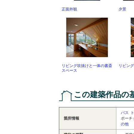
正面外観
夕景
リビング吹抜けと一体の書斎
リビング
スペース
この建築作品の
バス
箇所情報
ポーチ
の他