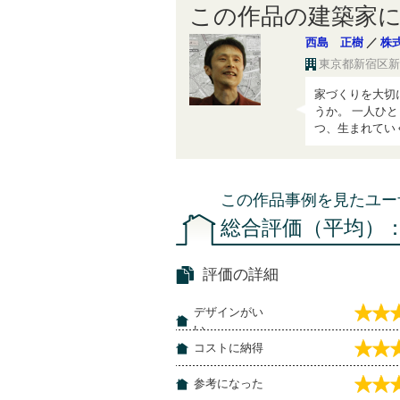
この作品の建築家
西島 正樹
／
株
東京都新宿区新宿
家づくりを大切
うか。 一人ひ
つ、生まれてい
この作品事例を見たユー
総合評価（平均）
評価の詳細
デザインがい
い
コストに納得
参考になった