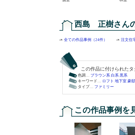
西島 正樹さん
全ての作品事例（24件）
注文住
この作品に付けられたタ
色調…
ブラウン系
白系
黒系
キーワード…
ロフト
地下室
豪
タイプ…
ファミリー
この作品事例を