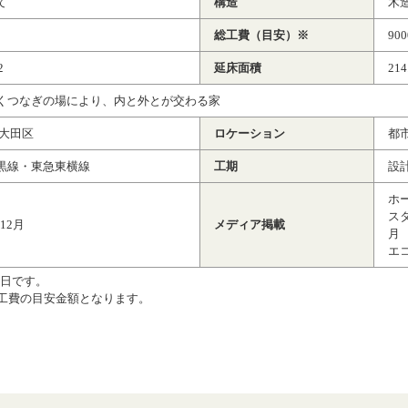
て
構造
木
総工費（目安）※
90
2
延床面積
214
くつなぎの場により、内と外とが交わる家
 大田区
ロケーション
都
黒線・東急東横線
工期
設
ホー
スタ
 12月
メディア掲載
月
エ
7日です。
工費の目安金額となります。