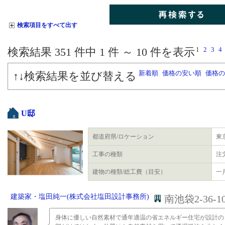
検索項目をすべて出す
1
2
3
4
検索結果 351
件中
1
件 ～
10
件を表示
新着順
価格の安い順
価格の
↑↓検索結果を並び替える
U邸
都道府県/ロケーション
東
工事の種類
注
建物の種類/総工費（目安）
一戸
建築家・塩田純一(株式会社塩田設計事務所)
南池袋2-36-1
身体に優しい自然素材で通年適温の省エネルギー住宅が設計の