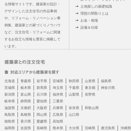
る情報サイトです。建築家が設計・
土地探しの基礎知識
デザインした注文住宅の作品事例
理想の間取りとは
や、リフォーム・リノベーション事
お金・相場
例集、建築家との家づくりノウハウ
設備＆仕様
など、注文住宅・リフォームに関連
するお役立ち情報も豊富に掲載して
います。
北海道
青森県
岩手県
宮城県
秋田県
山形県
福島県
茨城県
栃木県
群馬県
埼玉県
千葉県
東京都
神奈川県
新潟県
富山県
石川県
福井県
山梨県
長野県
岐阜県
静岡県
愛知県
三重県
滋賀県
京都府
大阪府
兵庫県
奈良県
和歌山県
鳥取県
島根県
岡山県
広島県
山口県
徳島県
香川県
愛媛県
高知県
福岡県
佐賀県
長崎県
熊本県
大分県
宮崎県
鹿児島県
沖縄県