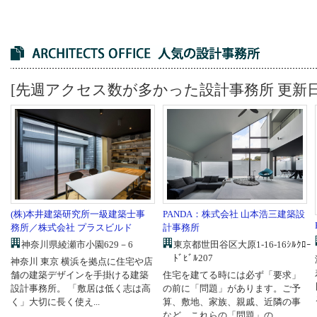
[先週アクセス数が多かった設計事務所 更新日：2
PANDA：株式会社 山本浩三建築設
(株)本井建築研究所一級建築士事
計事務所
務所／株式会社 プラスビルド
東京都世田谷区大原1-16-16ｼﾙｸﾛｰ
神奈川県綾瀬市小園629－6
ﾄﾞﾋﾞﾙ207
神奈川 東京 横浜を拠点に住宅や店
住宅を建てる時には必ず「要求」
舗の建築デザインを手掛ける建築
の前に「問題」があります。ご予
設計事務所。 「敷居は低く志は高
算、敷地、家族、親戚、近隣の事
く」大切に長く使え...
など。これらの「問題」の...