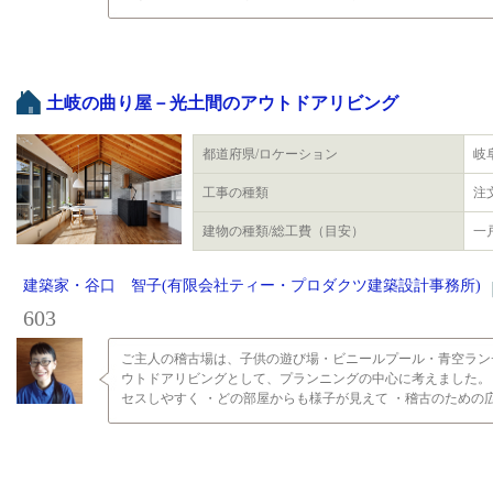
土岐の曲り屋－光土間のアウトドアリビング
都道府県/ロケーション
岐
工事の種類
注
建物の種類/総工費（目安）
一戸
建築家・谷口 智子(有限会社ティー・プロダクツ建築設計事務所)
603
ご主人の稽古場は、子供の遊び場・ビニールプール・青空ラン
ウトドアリビングとして、プランニングの中心に考えました。
セスしやすく ・どの部屋からも様子が見えて ・稽古のための広さ