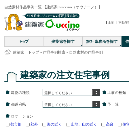
自然素材作品事例一覧 【建築家O-uccino（オウチーノ）】
土地
不動産
建築家 トップ
»
作品事例検索
» 自然素材の作品事例
建築家の注文住宅事例
建物の種類
工事の種類
選択してください
都道府県
予 算
選択してください
ロケーション
都市部
郊外
海の近く
山地、山の近く
高台
住