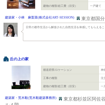
建物の種類/総工費（目安）
一戸建て
建築家・小林 麻梨菜(株式会社ART‐SESSION)
東京都国分寺
日常の都市生活から解放された自然生活を体感してもらえるこ
丘の上の家
都道府県/ロケーション
神
工事の種類
注
建物の種類/総工費（目安）
一戸
建築家・荒木毅(荒木毅建築事務所)
東京都杉並区阿佐
ル４階