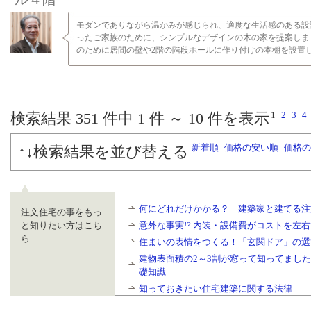
モダンでありながら温かみが感じられ、適度な生活感のある設
ったご家族のために、シンプルなデザインの木の家を提案しま
のために居間の壁や2階の階段ホールに作り付けの本棚を設置し、
1
2
3
4
検索結果 351
件中
1
件 ～
10
件を表示
新着順
価格の安い順
価格の
↑↓検索結果を並び替える
何にどれだけかかる？ 建築家と建てる注
注文住宅の事をもっ
と知りたい方はこち
意外な事実!? 内装・設備費がコストを左
ら
住まいの表情をつくる！「玄関ドア」の選
建物表面積の2～3割が窓って知ってまし
礎知識
知っておきたい住宅建築に関する法律