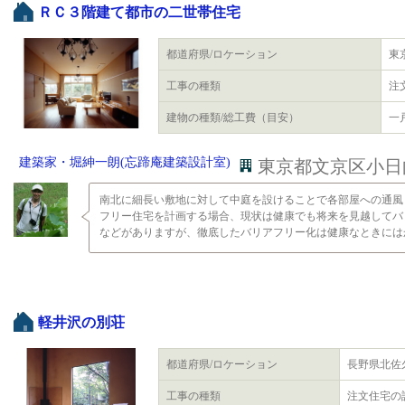
ＲＣ３階建て都市の二世帯住宅
都道府県/ロケーション
東
工事の種類
注
建物の種類/総工費（目安）
一戸
建築家・堀紳一朗(忘蹄庵建築設計室)
東京都文京区小日向2
南北に細長い敷地に対して中庭を設けることで各部屋への通風
フリー住宅を計画する場合、現状は健康でも将来を見越してバ
などがありますが、徹底したバリアフリー化は健康なときにはか
軽井沢の別荘
都道府県/ロケーション
長野県北佐
工事の種類
注文住宅の