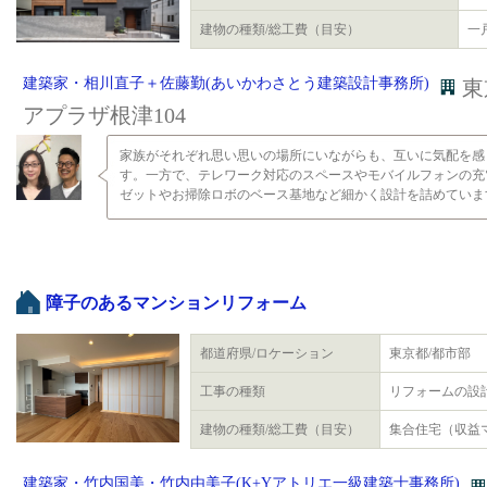
建物の種類/総工費（目安）
一
建築家・相川直子＋佐藤勤(あいかわさとう建築設計事務所)
東
アプラザ根津104
家族がそれぞれ思い思いの場所にいながらも、互いに気配を感
す。一方で、テレワーク対応のスペースやモバイルフォンの充
ゼットやお掃除ロボのベース基地など細かく設計を詰めていま
障子のあるマンションリフォーム
都道府県/ロケーション
東京都/都市部
工事の種類
リフォームの設
建物の種類/総工費（目安）
集合住宅（収益マ
建築家・竹内国美・竹内由美子(K+Yアトリエ一級建築士事務所)