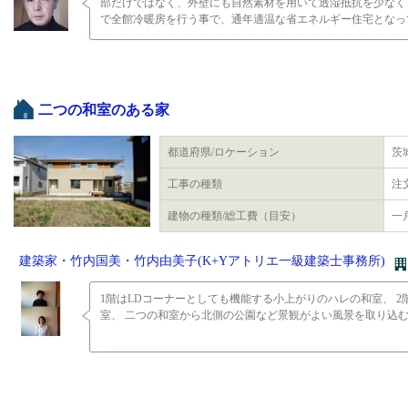
部だけではなく、外壁にも自然素材を用いて透湿抵抗を少なく
で全館冷暖房を行う事で、通年適温な省エネルギー住宅となっ
二つの和室のある家
都道府県/ロケーション
茨
工事の種類
注
建物の種類/総工費（目安）
一
建築家・竹内国美・竹内由美子(K+Yアトリエ一級建築士事務所)
1階はLDコーナーとしても機能する小上がりのハレの和室、 
室、 二つの和室から北側の公園など景観がよい風景を取り込