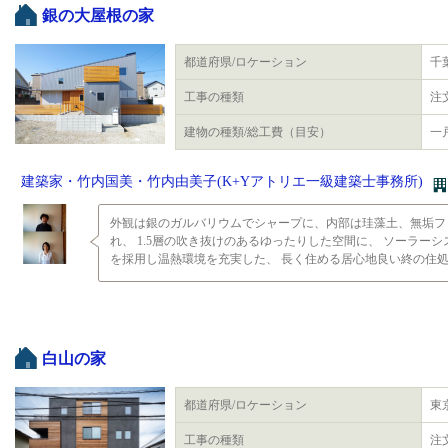
銀の大屋根の家
都道府県/ロケーション
千
工事の種類
注
建物の種類/総工費（目安）
一
建築家・竹内国美・竹内由美子(K+Yアトリエ一級建築士事務所)
外観は銀のガルバリウムでシャープに、内部は珪藻土、無垢フ
れ、 1.5層の吹き抜けのあるゆったりした空間に、 ソーラー
を採用し温熱環境を充実した、 長く住める居心地良い終の住
白山の家
都道府県/ロケーション
東
工事の種類
注