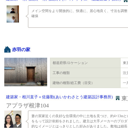
メイン空間をより開放的に、快適に、居心地良く、寸法を調整
確保
赤羽の家
都道府県/ロケーション
東
工事の種類
注
建物の種類/総工費（目安）
一戸
建築家・相川直子＋佐藤勤(あいかわさとう建築設計事務所)
東
アプラザ根津104
妻の実家近くの良好な住環境の中に土地を見つけ、約4×13m
をもって設計依頼をされました。建主は大手メーカーのプロダ
的なイメージとはっきりとした好みがありました。敷地は細長く