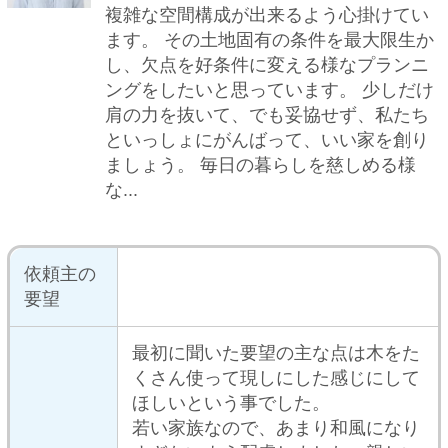
くさん使って現しにした感じにして
ほしいという事でした。
若い家族なので、あまり和風になり
すぎないよう配慮しました。親しい
友人ということもあり、細かい打ち
合わせをすることもそんなになくて
建築家の
お任せモードで現場が進んで、そし
コメント
て工事中に二人目の赤ちゃんが誕生
しました！そのためみんなそれぞれ
に忙しくて大変だったのですが、6
月に無事家が完成しました。引っ越
されて1ヶ月近く経ちますが梅雨時
でも快適にすごしてもらえてるとい
いのですが。
工事の種
注文住宅
類
建物の種
一戸建て
類
総工費
-
（目安）