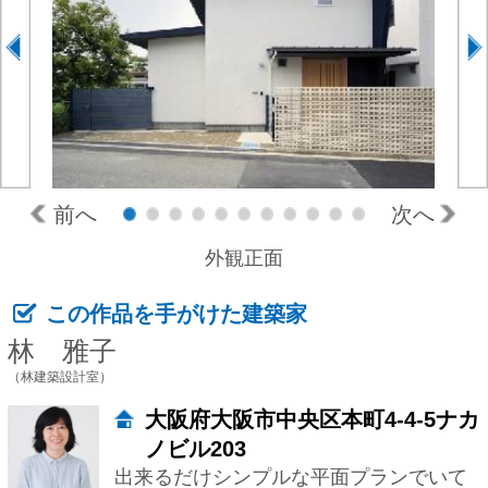
前へ
次へ
2
3
4
5
6
7
8
9
10
11
外観正面
この作品を手がけた建築家
林 雅子
（林建築設計室）
大阪府大阪市中央区本町4-4-5ナカ
ノビル203
出来るだけシンプルな平面プランでいて
複雑な空間構成が出来るよう心掛けてい
ます。 その土地固有の条件を最大限生か
し、欠点を好条件に変える様なプランニ
ングをしたいと思っています。 少しだけ
肩の力を抜いて、でも妥協せず、私たち
といっしょにがんばって、いい家を創り
ましょう。 毎日の暮らしを慈しめる様
な...
依頼主の
要望
最初に聞いた要望の主な点は木をた