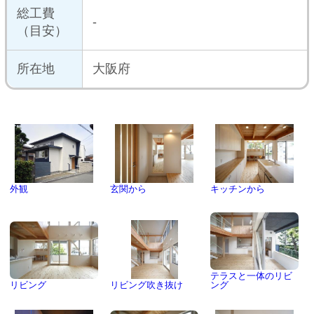
設計・デ
外部の緑を取り込みながら、木の暖
ザインの
かさと開放感を楽しむ。
ポイント
構造
木造軸組み工法
施工面積
-
築年数
-
ロケーシ
住宅密集地
ョン
沿線
-
工期
-
メディア
-
掲載
この建築家のプロフィールを見る