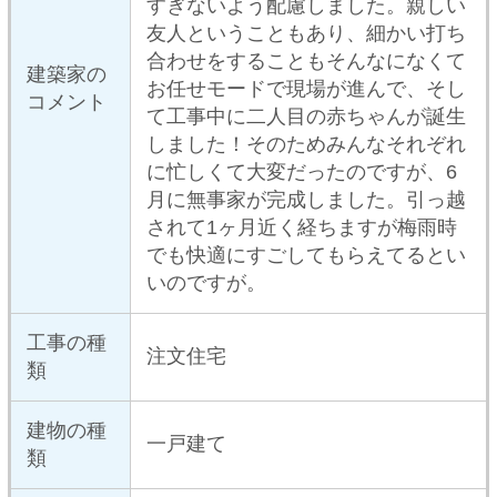
所在地
大阪府
外観
玄関から
キッチンから
テラスと一体のリビ
リビング
リビング吹き抜け
ング
ほっとスポット
和室から庭をみる
二階ブリッジ
子供室