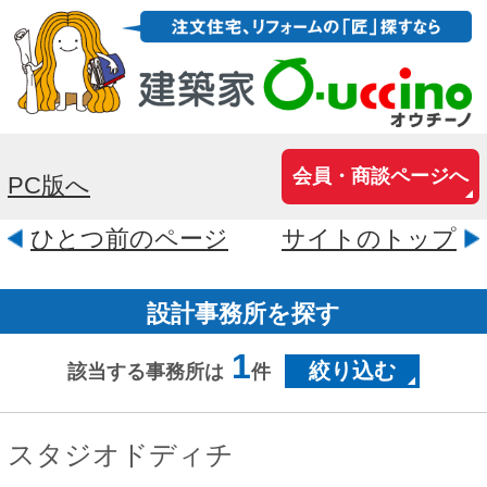
会員・商談ページへ
PC版へ
ひとつ前のページ
サイトのトップ
設計事務所を探す
1
絞り込む
該当する事務所は
件
スタジオドディチ
兵庫県神戸市中央区北野町3-6-2
1階パールアーケード2階
イタリアで生まれ育ったのですが、1998
年から神戸に住んでいます。（そろそろ
成人！） 日本での常識を理解した上で、
ヨーロッパ的な発想をプロジェクトに取
り入...