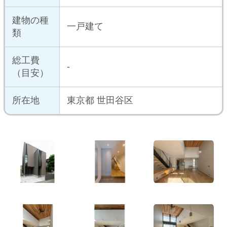
南側隣地からの採光は、将来的に建
設計・デ
物が建ったとしても、斜線で抑えら
ザインの
れ、高天井の窓から恒久的に確保で
ポイント
きます
構造
木造軸組み工法
施工面積
-
築年数
-
ロケーシ
都市部
ョン
沿線
-
工期
-
メディア
-