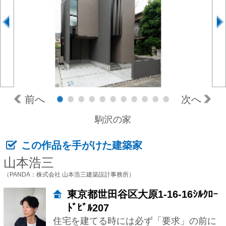
前へ
次へ
2
3
4
5
6
7
8
9
10
11
駒沢の家
この作品を手がけた建築家
山本浩三
（PANDA：株式会社 山本浩三建築設計事務所）
東京都世田谷区大原1-16-16ｼﾙｸﾛｰ
ﾄﾞﾋﾞﾙ207
住宅を建てる時には必ず「要求」の前に
「問題」があります。ご予算、敷地、家
族、親戚、近隣の事など。これらの「問
題」の解決策と「要求」とを住宅という
一つの形としてまとめ、つくり上げてい
くのが、住宅のデザインであり、私たち
建築家の仕事であると考えています。
「問題」の中で大半を占めるのはやはり
ご予算で...
依頼主の
リビングからの窓を開放的にした
要望
い。
細長い敷地の場合、道路がどの方角