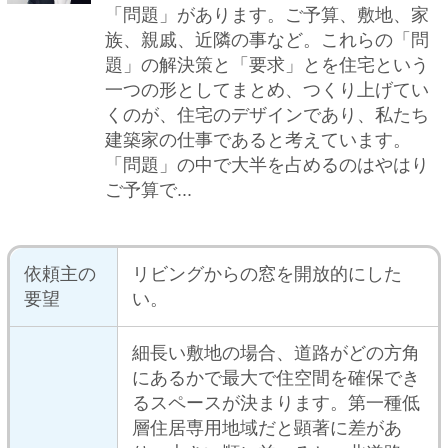
にあるかで最大で住空間を確保でき
るスペースが決まります。第一種低
層住居専用地域だと顕著に差があ
り、大きい順に並べると、北道路＞
南道路＞東道路＝西道路となりま
す。この住宅は敷地が北道路に接し
ており、また、南側が隣地の庭のた
め、採光、住空間共に最大限に確保
建築家の
されたものとなっています。
コメント
南側隣地からの採光は、将来的に建
物が建ったとしても、斜線で抑えら
れ、高天井の窓から恒久的に確保で
きます。また、住空間は建ぺい率、
容積率共に最大で、2階上部のロフ
ト（小屋裏収納）も下階（2階）の
1/2を上限に確保しており、また、
天井高さもロフト部分全て上限の
1.4mを確保しております。
工事の種
注文住宅
類
建物の種
一戸建て
類