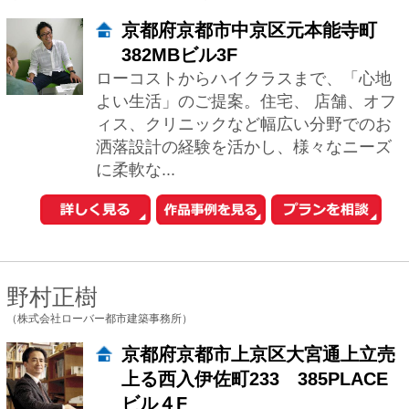
に柔軟な...
野村正樹
（株式会社ローバー都市建築事務所）
京都府京都市上京区大宮通上立売
上る西入伊佐町233 385PLACE
ビル４F
2000年の創業以来、4名の一級建築士を
中心に、京都・西陣で、注文住宅の新築
や、店舗設計を中心に、温もりのある建
物の設計に取り組んでおります。京都の
町屋で...
眞野 サトル
（一級建築士事務所ARCHIXXX眞野サトル建築デザイン室）
大阪府大阪市北区南森町2-4-34
住まいは、Ｓａｆｅｔｙ（安全）ａｎ