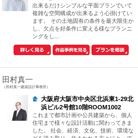
村上 公朗
（村上公朗建築研究所）
福岡県福岡市南区長住7-2-21
私たちの生活で一番重要で高価な""家"" 家
創りで重要なのは、10年後・20年後・30
年後の家族の生活を考えることと私たち
は考えています。 私たちは、お...
村上 明生
（アトリエサンカクスケール株式会社）
福岡県福岡市中央区大名1-1-3石井
ビル201B
知る ⇒ 好む ⇒ 楽しむ 何事にも順序は必
要！家づくりを楽しむにはまずそれが何
なのか「知る」事・そしてそれを「好
む」事。 どれだけ楽しんだかによって家
へ...