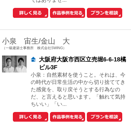
大阪府寝屋川市香里南之町11-12
HAMADA DESIGNは、建築家：濱田猛(は
まだ たけし)を中心とするクリエイティブ
集団です。 住まいの新築、リノベーショ
ン、インテリアなどいろいろな...
林 雅子
（林建築設計室）
大阪府大阪市中央区本町4-4-5ナカ
ノビル203
出来るだけシンプルな平面プランでいて
複雑な空間構成が出来るよう心掛けてい
ます。 その土地固有の条件を最大限生か
し、欠点を好条件に変える様なプランニ
ングをし...
田村真一