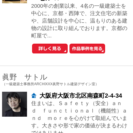
ｄ ｆｕｎｃｔｉｏｎａｌ（機能性）ａ
ｎｄ ｍｏｒｅを心がけて取組んでいま
す。大きさや形で家の価値が決まるわけ
ではありませ...
小泉 宙生/金山 大
（一級建築士事務所 株式会社SWING）
大阪府大阪市西区立売堀6-6-18橘
ビル3F
小泉：自然素材を使うこと。それは、今
の時代が日常生活の中から切り捨ててき
た感覚を、取り戻そうとする行為なの
だ、と言えると思います。「触れて気持
ちいい」「い...
濱田 猛
（HAMADA DESIGN）