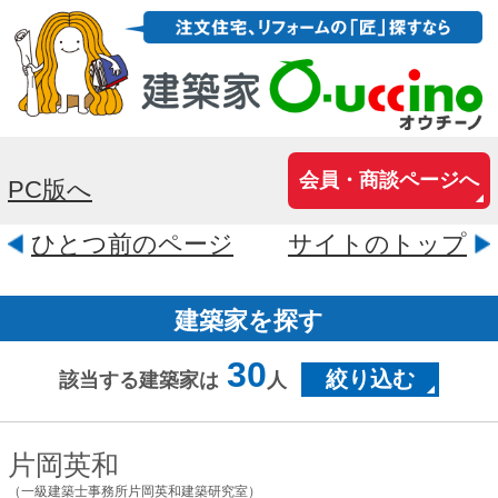
会員・商談ページへ
PC版へ
ひとつ前のページ
サイトのトップ
建築家を探す
30
絞り込む
該当する建築家は
人
片岡英和
（一級建築士事務所片岡英和建築研究室）
京都府京都市中京区元本能寺町
382MBビル3F
ローコストからハイクラスまで、「心地
よい生活」のご提案。住宅、 店舗、オフ
ィス、クリニックなど幅広い分野でのお
洒落設計の経験を活かし、様々なニーズ