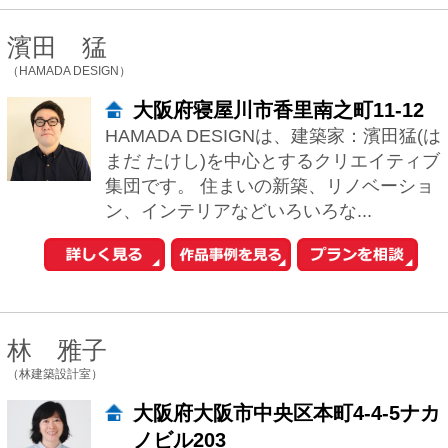
（田村真一建築設計事務所）
大阪府大阪市中央区北浜東1-29北
浜ビル2号館10階ROOM1002
これまで都市計画や公共建築から、個人
住宅まで様々な設計活動に関わってきま
した。 社会、経済、文化、技術、環境な
どを読み取り、住まわれる方々にとって
将来的...
ナイトウタカシ
（ナイトウタカシ建築設計事務所）
愛知県日進市米野木町木町宮前1-
38
「らしさ」を引きだして、カタチにす
る。 人の好みや生活スタイルは千差万
別。だから、私たちが創るものに「こ
れ」という決まったテイストはありませ
ん。 理想の...