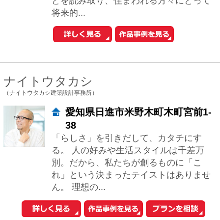
1
2
3
次へ
おウチの耐震診断が自分でできる
iPhoneアプリ「耐震コロコロ。」
をリリースしました！
住まいの関連サイトへ
工務店とリフォーム
土地を探す
中古マンションを探す