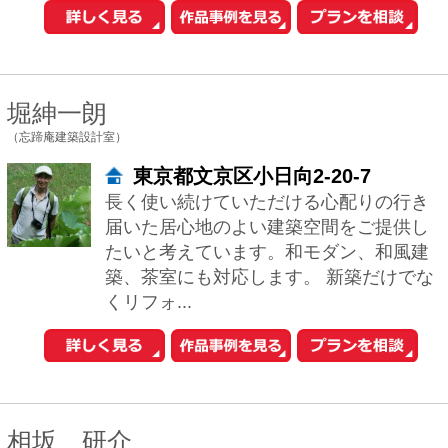
に、使い手の自由を拡げる空間を、 既成
概念でも流行でもなく､本質に基づき設計
することを心がけています。
大塚 泰子
（有限会社 ノアノア空間工房）
東京都港区六本木7-17-22秀和六
本木レジデンス701
住宅はそこに住まう人のライフスタイ
ル、哲学までも映し出すものと考えま
す。ですから利便性だけではなく、生活
や暮らしの中に精神を高める美しく豊か
な空間が必要だ...
相川直子＋佐藤勤
（あいかわさとう建築設計事務所）
東京都台東区谷中1-5-11ディアプ