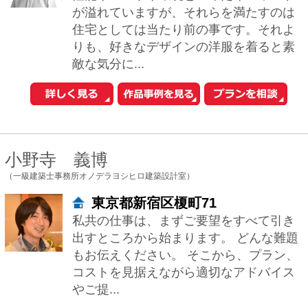
もお伝えください。 そこから、プラン、
コストを見据えながら適切なアドバイス
やご提...
堀紳一朗
（忘蹄庵建築設計室）
東京都文京区小日向2-20-7
長く使い続けていただける心配りの行き
届いた居心地のよい建築空間をご提供し
たいと考えています。和モダン、和風建
築、茶室にも対応します。 新築だけでな
くリフォ...
相坂 研介
（相坂研介設計アトリエ）
東京都千代田区麹町1-3-11 2F
シンプル・モダンで上品なデザインの中