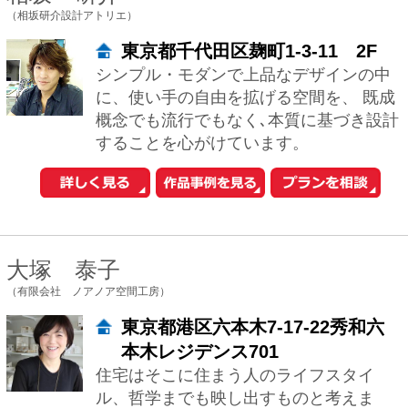
ラザ根津104
心地よいと感じられるオンリーワンの場
所をお約束…… 私たちは男女ペアの建
築設計事務所で、関東甲信越を中心に日
本全国での設計・監理をお受けしていま
す。 ...
河内真菜
（一級建築士事務所アトリエマナ）
東京都豊島区雑司が谷3-3-25目白
武蔵野マンション307
一級建築士事務所アトリエマナ（代表：
河内真菜）は、「住宅地で別荘のように
暮らす」 をテーマに、身体と感覚に深く
寄り添う建築を手がけています。私たち
が大切に...