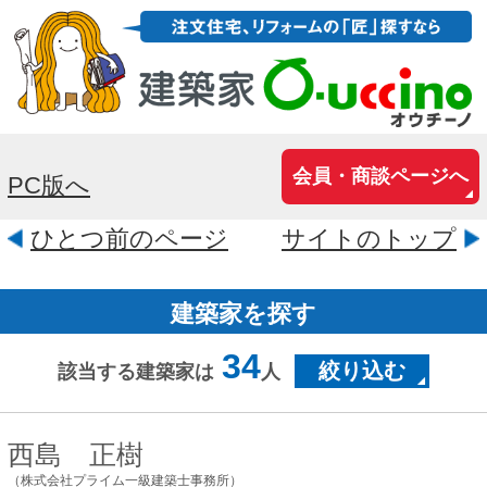
会員・商談ページへ
PC版へ
ひとつ前のページ
サイトのトップ
建築家を探す
34
絞り込む
該当する建築家は
人
西島 正樹
（株式会社プライム一級建築士事務所）
東京都新宿区新宿5-10-10 ファ
ーストNYビル4F
家づくりを大切に考えることは、生き方
を大切に考えることにつながるのではな
いでしょうか。 一人ひとりの生き方と呼
応し、内面を育む住宅が、この世の中