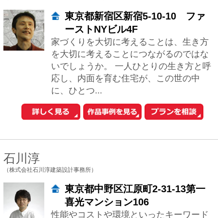
に、ひとつ...
石川淳
（株式会社石川淳建築設計事務所）
東京都中野区江原町2-31-13第一
喜光マンション106
性能やコストや環境といったキーワード
が溢れていますが、それらを満たすのは
住宅としては当たり前の事です。それよ
りも、好きなデザインの洋服を着ると素
敵な気分に...
小野寺 義博
（一級建築士事務所オノデラヨシヒロ建築設計室）
東京都新宿区榎町71
私共の仕事は、まずご要望をすべて引き
出すところから始まります。 どんな難題