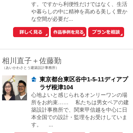
井東 力
（一級建築士事務所アトリエスピノザ）
東京都杉並区和田1-57-N富士見ハ
イム607
お客様にとって、快適で住み心地の良い
住宅を造りたいです。その上で「快適
さ」、「心地良さ」を深く掘り下げ追求
していければと思います。 新築でもリフ
ォームで...
谷口 智子
（有限会社ティー・プロダクツ建築設計事務所）
東京都新宿区岩戸町14-603
人の居る空間を考えるとき、2つのことを
考えます。 例えば、「開放的な空間」と
「包まれた空間」どちらが好き? と問わ
れたとして、 「今日は開放的なほうが良
い...