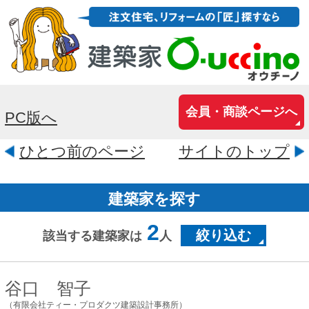
会員・商談ページへ
PC版へ
ひとつ前のページ
サイトのトップ
建築家を探す
2
絞り込む
該当する建築家は
人
谷口 智子
（有限会社ティー・プロダクツ建築設計事務所）
東京都新宿区岩戸町14-603
人の居る空間を考えるとき、2つのことを
考えます。 例えば、「開放的な空間」と
「包まれた空間」どちらが好き? と問わ
れたとして、 「今日は開放的なほうが良
い...