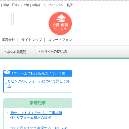
｜
新築一戸建て
｜
土地
｜
建築家
｜
リノベーション
｜
賃貸
｜
運営会社
｜
サイトマップ
｜
スマートフォン
リフォームで転ばぬ先のノウハウ集
リビングのリフォームについて詳しく知
る
新着記事
初めてでもよく分かる。工事場所
別・リフォーム費用の目安
500万円台までで実現する、おしゃれ