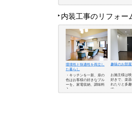
内装工事のリフォー
趣味のお部屋
環境性と快適性を両立し
た暮らし
お施主様は映
・キッチンを一新、扉の
好きで、楽器
色はお客様の好きなブル
れたりと多趣
ーを。家電収納、調味料
で…
入…