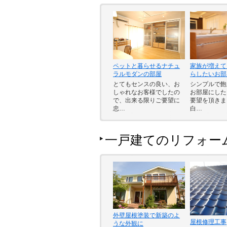
ペットと暮らせるナチュ
家族が増えて
ラルモダンの部屋
らしたいお部
とてもセンスの良い、お
シンプルで飽
しゃれなお客様でしたの
お部屋にした
で、出来る限りご要望に
要望を頂きま
忠…
白…
一戸建てのリフォー
外壁屋根塗装で新築のよ
屋根修理工事
うな外観に