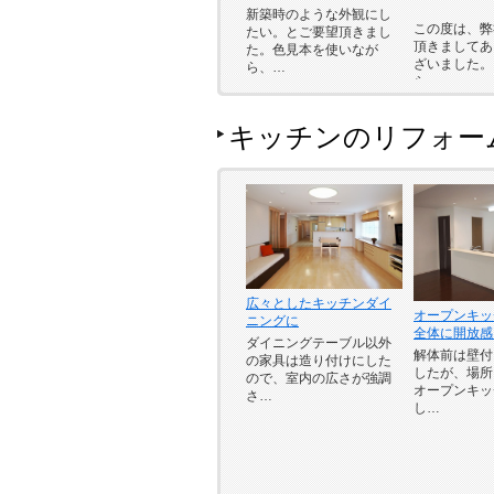
新築時のような外観にし
この度は、弊
たい。とご要望頂きまし
頂きましてあ
た。色見本を使いなが
ざいました。
ら、…
ら…
キッチンのリフォー
広々としたキッチンダイ
オープンキッ
ニングに
全体に開放感
ダイニングテーブル以外
解体前は壁付
の家具は造り付けにした
したが、場所
ので、室内の広さが強調
オープンキッ
さ…
し…