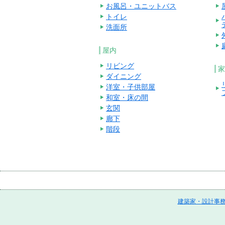
お風呂・ユニットバス
トイレ
洗面所
屋内
リビング
家
ダイニング
洋室・子供部屋
和室・床の間
玄関
廊下
階段
建築家・設計事