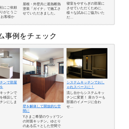
寝室をやすらぎの部屋に
屋根・外壁共に遮熱断熱
社にご依頼
させていただくために、
塗装「ガイナ」で施工さ
りがとうご
様々な試みにご協力いた
せていただきました。
 お客様か
だ…
ム事例をチェック
チンで部屋
システムキッチンでおし
を
ゃれスペースに！
キッチンで
流し台からシステムキッ
を移設して
チンに変更！ 扉カラーも
チンにしま
部屋のイメージに合わ
壁を解体して開放的な空
せ…
間に
Yさまご希望のウッドワン
の対面キッチン。ゆとり
のある広々とした空間で