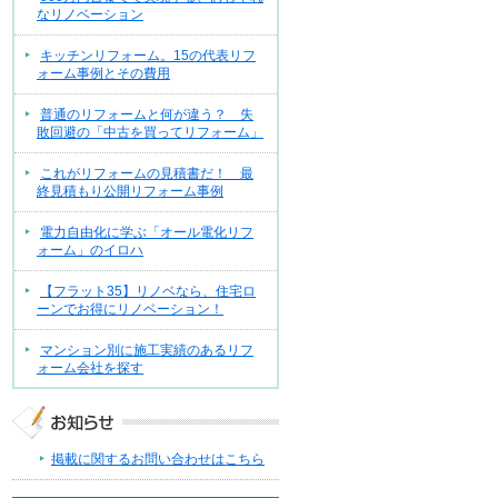
なリノベーション
キッチンリフォーム。15の代表リフ
ォーム事例とその費用
普通のリフォームと何が違う？ 失
敗回避の「中古を買ってリフォーム」
これがリフォームの見積書だ！ 最
終見積もり公開リフォーム事例
電力自由化に学ぶ「オール電化リフ
ォーム」のイロハ
【フラット35】リノベなら、住宅ロ
ーンでお得にリノベーション！
マンション別に施工実績のあるリフ
ォーム会社を探す
掲載に関するお問い合わせはこちら