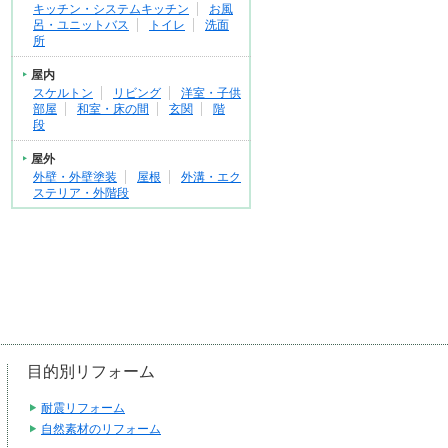
キッチン・システムキッチン
お風
呂・ユニットバス
トイレ
洗面
所
屋内
スケルトン
リビング
洋室・子供
部屋
和室・床の間
玄関
階
段
屋外
外壁・外壁塗装
屋根
外溝・エク
ステリア・外階段
目的別リフォーム
耐震リフォーム
自然素材のリフォーム