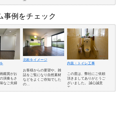
す
ム事例をチェック
北欧をイメージ
を
内装・トイレ工事
お客様からの要望や、雑
画鑑賞がお
この度は、弊社にご依頼
誌をご覧になり自然素材
の演奏もさ
頂きましてありがとうご
などをよくご存知でした
味なご夫婦
ざいました。 誠心誠意
の…
工…