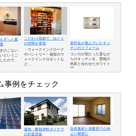
こだわり収納で、ゆとり
もずっと暮
老朽化が進んでいたキッ
の空間を実現
屋
チンのリフォーム
・ウォークインクローク
きのこない
コンロが別だった昔なが
やパントリー・個室のウ
いというご
らのキッチンを、壁紙の
ォークインクロゼットな
したので、
色彩と合わせたホワイト
ど…
調…
ム事例をチェック
自然素材と床暖房で心地
遮熱・断熱塗料ガイナで
よい寝室に
の外装塗装