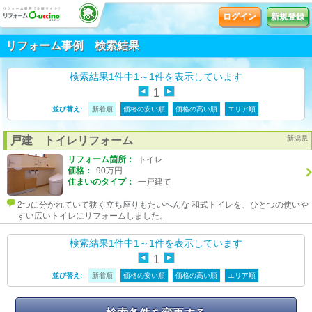
ログイン
新規登録
リフォーム事例 検索結果
検索結果1件中1～1件を表示しています
1
並び替え:
新着順
価格の安い順
価格の高い順
エリア順
戸建 トイレリフォーム
新潟県
リフォーム箇所：
トイレ
価格：
90万円
住まいのタイプ：
一戸建て
2つに分かれていて狭く立ち座りもたいへんな 和式トイレを、ひとつの使いや
すい広いトイレにリフォームしました。
検索結果1件中1～1件を表示しています
1
並び替え:
新着順
価格の安い順
価格の高い順
エリア順