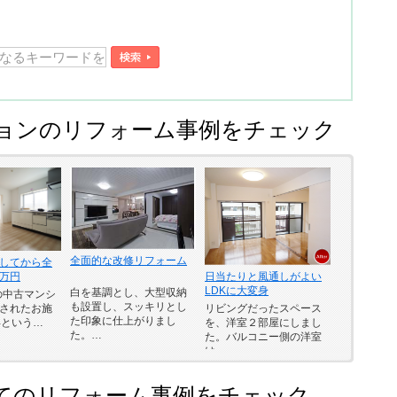
ョンのリフォーム事例をチェック
全面的な改修リフォーム
してから全
日当たりと風通しがよい
万円
LDKに大変身
白を基調とし、大型収納
工の中古マンシ
も設置し、スッキリとし
リビングだったスペース
されたお施
た印象に仕上がりまし
を、洋室２部屋にしまし
年という…
た。…
た。バルコニー側の洋室
は…
てのリフォーム事例をチェック