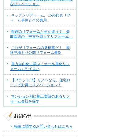
なリノベーション
キッチンリフォーム。15の代表リフ
ォーム事例とその費用
普通のリフォームと何が違う？ 失
敗回避の「中古を買ってリフォーム」
これがリフォームの見積書だ！ 最
終見積もり公開リフォーム事例
電力自由化に学ぶ「オール電化リフ
ォーム」のイロハ
【フラット35】リノベなら、住宅ロ
ーンでお得にリノベーション！
マンション別に施工実績のあるリフ
ォーム会社を探す
掲載に関するお問い合わせはこちら