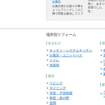
お風呂
無く、あまり
お施主様がお困りの事を
部屋でした。
よくヒアリングし二人三
性…
脚で問題を解決してリフ
ォ…
場所別リフォーム
水まわり
屋
キッチン・システムキッチン
お風呂・ユニットバス
トイレ
洗面所
屋内
リビング
家
ダイニング
洋室・子供部屋
和室・床の間
玄関