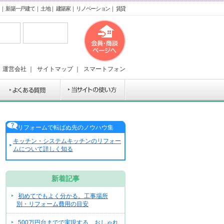
｜
新築一戸建て
｜
土地
｜
建築家
｜
リノベーション
｜
賃貸
｜
運営会社
｜
サイトマップ
｜
スマートフォン
リフォームで転ばぬ先のノウハウ集
キッチン・システムキッチンのリフォー
ムについて詳しく知る
新着記事
初めてでもよく分かる。工事場所
別・リフォーム費用の目安
500万円台までで実現する、おしゃれ