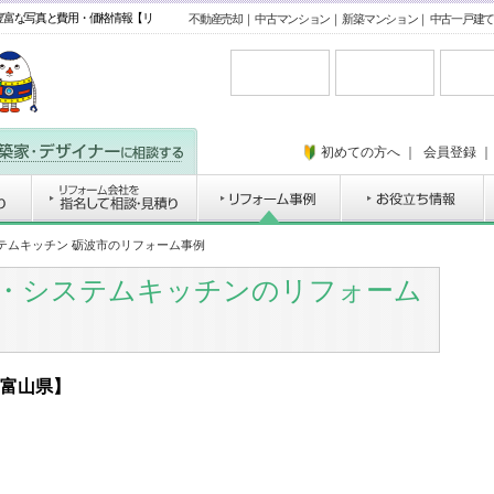
豊富な写真と費用・価格情報【リ
不動産売却
｜
中古マンション
｜
新築マンション
｜
中古一戸建て
初めての方へ
｜
会員登録
ステムキッチン 砺波市のリフォーム事例
ン・システムキッチンのリフォーム
富山県】