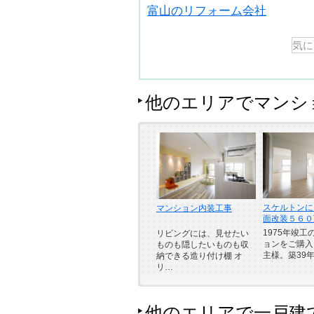
富山のリフォーム会社
他のエリアでマンシ
スケルトンに
マンション内装工事
面改装５６０
1975年竣
リビングには、見せたい
ョンをご購入
ものも隠したいものも収
主様。築39
納できる造り付け棚 オ
リ…
他のエリアで一戸建