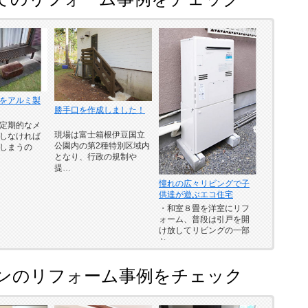
をアルミ製
勝手口を作成しました！
定期的なメ
現場は富士箱根伊豆国立
しなければ
公園内の第2種特別区域内
しまうの
となり、行政の規制や
提…
憧れの広々リビングで子
供達が遊ぶエコ住宅
・和室８畳を洋室にリフ
ォーム、普段は引戸を開
け放してリビングの一部
と…
ンのリフォーム事例をチェック