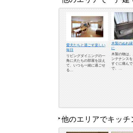
木製のぬれ縁
愛犬たちと過ごす楽しい
に
毎日
木製の物は、
リビングダイニングの一
ンテナンスを
角に犬たちの部屋を設え
すぐに痛んで
て、いつも一緒に過ごせ
で、…
る…
他のエリアでキッチ