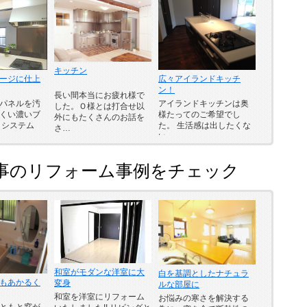
キッチン
ージに仕上
広々アイランドキッチ
ン！
長い間本当にお疲れ様で
パネルを汚
アイランドキッチンは奥
した。Ｏ様とは打合せ以
くい濃いブ
様たってのご希望でし
外にもたくさんのお話を
 システム
た。 生活感は出したくな
さ…
い…
事のリフォーム事例をチェック
和室がモダンな洋室に大
白を基調としたナチュラ
もあかるく
変身
ルな部屋に
和室を洋室にリフォーム
お悩みの寒さを解決する
ともと窓が