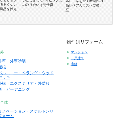
いたしました!! リビングと
為に、窓を全て断熱性の
明るくない
の取り合いは間仕切…
高いペアガラスへ交換、
風呂を採光
壁…
物件別リフォーム
外
マンション
一戸建て
外壁・外壁塗装
店舗
屋根
バルコニー・ベランダ・ウッド
デッキ
外構・エクステリア・外階段
庭・ガーデニング
全体
リノベーション・スケルトンリ
フォーム