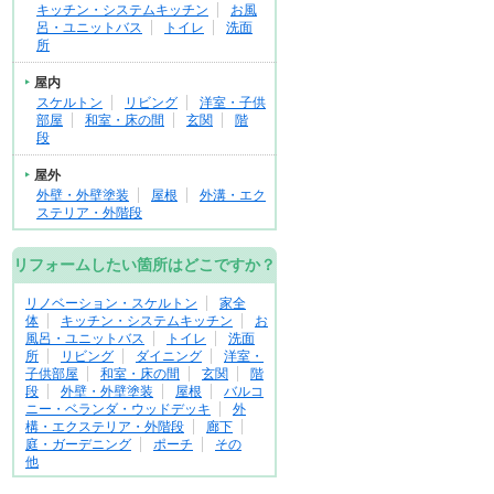
キッチン・システムキッチン
お風
呂・ユニットバス
トイレ
洗面
所
屋内
スケルトン
リビング
洋室・子供
部屋
和室・床の間
玄関
階
段
屋外
外壁・外壁塗装
屋根
外溝・エク
ステリア・外階段
リフォームしたい箇所はどこですか？
リノベーション・スケルトン
家全
体
キッチン・システムキッチン
お
風呂・ユニットバス
トイレ
洗面
所
リビング
ダイニング
洋室・
子供部屋
和室・床の間
玄関
階
段
外壁・外壁塗装
屋根
バルコ
ニー・ベランダ・ウッドデッキ
外
構・エクステリア・外階段
廊下
庭・ガーデニング
ポーチ
その
他