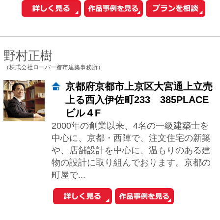
神奈川県横浜市泉区和泉町6221-8
建物をどんなに格好良く造っても、そこ
から見える景色が良くなければ台無しに
なってしまいます。私は「敷地に建物を
建てる」ではなく、「敷地に環境を造
る」というス...
井東 力
（一級建築士事務所アトリエスピノザ）
東京都杉並区和田1-57-N富士見ハ
イム607
お客様にとって、快適で住み心地の良い
住宅を造りたいです。その上で「快適
さ」、「心地良さ」を深く掘り下げ追求
していければと思います。 新築でもリフ
ォームで...