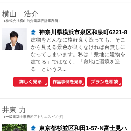
中村知紀
（株式会社設計本舗）
東京都国分寺市日吉町1-30-35
私の仕事場の開け放した窓からは、夏休
みに入って白球を追う子供たちの歓声が
風に乗って聞こえてきます。何時も開け
放したこの窓からは、季節に応じて色々
な物が飛び...
河崎浩
（河崎建築計画事務所）
福岡県春日市岡本1-5 高田ビル1
204号室
施主様が人生において多くの安らぎ・時
間を過ごす空間を、建築家が共に住まい
創りにじっくり時間を掛け、家族が生き
生きとした生活が送れる建物を提案して
いきたいと...