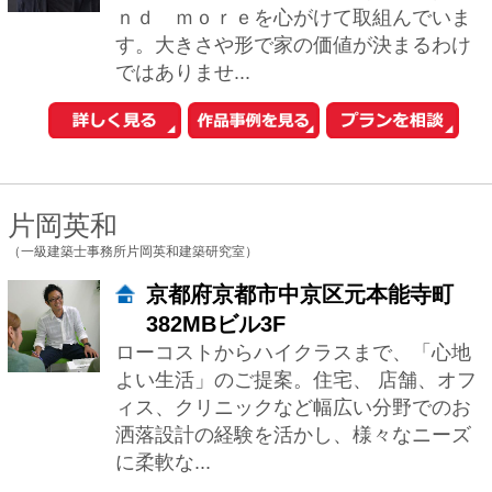
ィス、クリニックなど幅広い分野でのお
洒落設計の経験を活かし、様々なニーズ
に柔軟な...
野村正樹
（株式会社ローバー都市建築事務所）
京都府京都市上京区大宮通上立売
上る西入伊佐町233 385PLACE
ビル４F
2000年の創業以来、4名の一級建築士を
中心に、京都・西陣で、注文住宅の新築
や、店舗設計を中心に、温もりのある建
物の設計に取り組んでおります。京都の
町屋で...
横山 浩介
（株式会社横山浩介建築設計事務所）