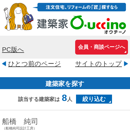
会員・商談ページへ
PC版へ
ひとつ前のページ
サイトのトップ
建築家を探す
8
絞り込む
該当する建築家は
人
船橋 純司
（船橋純司設計工房）
愛知県名古屋市天白区八事天道
806番地
いかに建て主と夢を語り、挑戦していけ
るかということを、常に大切に考えてい
ます。その上で、住宅につきものの日常
性と抽象性を衝突させ、建築に表現して