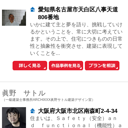
いくことを...
眞野 サトル
（一級建築士事務所ARCHIXXX眞野サトル建築デザイン室）
大阪府大阪市北区南森町2-4-34
住まいは、Ｓａｆｅｔｙ（安全）ａｎ
ｄ ｆｕｎｃｔｉｏｎａｌ（機能性）ａ
ｎｄ ｍｏｒｅを心がけて取組んでいま
す。大きさや形で家の価値が決まるわけ
ではありませ...
片岡英和
（一級建築士事務所片岡英和建築研究室）
京都府京都市中京区元本能寺町
382MBビル3F
ローコストからハイクラスまで、「心地
よい生活」のご提案。住宅、 店舗、オフ