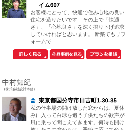
1
おウチの耐震診断が自分でできる
iPhoneアプリ「耐震コロコロ。」
をリリースしました！
住まいの関連サイトへ
工務店とリフォーム
土地を探す
中古マンションを探す