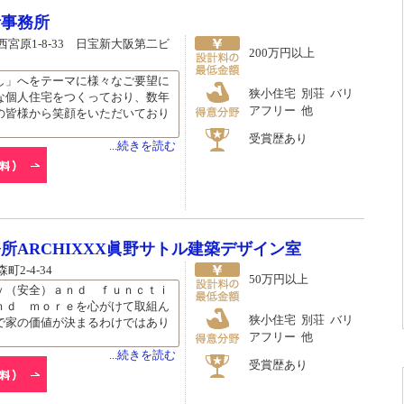
計事務所
宮原1-8-33 日宝新大阪第二ビ
200万円以上
し」へをテーマに様々なご要望に
狭小住宅 別荘 バリ
な個人住宅をつくっており、数年
アフリー 他
の皆様から笑顔をいただいており
受賞歴あり
...続きを読む
ARCHIXXX眞野サトル建築デザイン室
2-4-34
50万円以上
ｙ（安全）ａｎｄ ｆｕｎｃｔｉ
ｎｄ ｍｏｒｅを心がけて取組ん
狭小住宅 別荘 バリ
で家の価値が決まるわけではあり
アフリー 他
...続きを読む
受賞歴あり