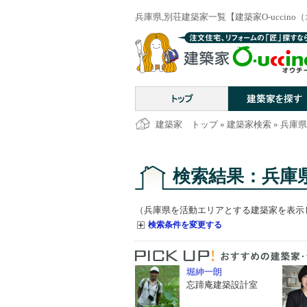
兵庫県,別荘建築家一覧【建築家O-uccin
建築家 トップ
»
建築家検索
» 兵庫
検索結果：兵庫
（兵庫県を活動エリアとする建築家を表示
検索条件を変更する
堀紳一朗
忘蹄庵建築設計室