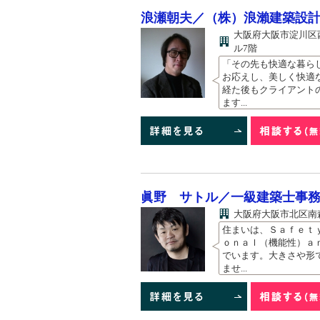
浪瀬朝夫／（株）浪瀨建築設
大阪府大阪市淀川区西
ル7階
「その先も快適な暮ら
お応えし、美しく快適
経た後もクライアント
ます...
眞野 サトル／一級建築士事務所
大阪府大阪市北区南森町
住まいは、Ｓａｆｅｔ
ｏｎａｌ（機能性）ａ
でいます。大きさや形
ませ...