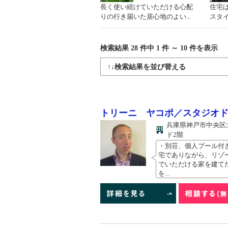
長く使い続けていただける心配
住宅
りの行き届いた居心地のよい...
スタイ
検索結果 28
件中
1
件 ～
10
件を表示
↑↓検索結果を並び替える
トリーニ ヤコポ／スタジオ
兵庫県神戸市中央区北
ド2階
・別荘、個人プール付
宅でありながら、リゾ
でいただける家を建て
を...