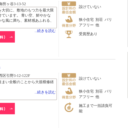
ヶ谷3-13-52
設けていない
を大切に、敷地のもつ力を最大限
けています。 青い空、鮮やかな
狭小住宅 別荘 バリ
かな風に満ち、素材感あふれる、
アフリー 他
...続きを読む
受賞歴あり
所
引野3-12-122F
設けていない
住まい全般のことから大規模修繕
狭小住宅 別荘 バリ
...続きを読む
アフリー 他
施工まで一括請負可
能