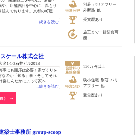
4名の一級建築士を中心に、京都・
別荘 バリアフリー
築や、店舗設計を中心に、温もり
外断熱 他
り組んでおります。京都の町屋
受賞歴あり
...続きを読む
施工まで一括請負可
能
クスケール株式会社
1-1-3石井ビル201B
150万円以上
む 何事にも順序は必要！家づくりを
何なのか「知る」事・そしてそれ
狭小住宅 別荘 バリ
け楽しんだかによって家へ...
アフリー 他
...続きを読む
受賞歴あり
士事務所 group-scoop