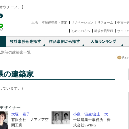
o（オウチーノ）】
土地
不動産売却・査定
リノベーション
リフォーム
中古一
初めての方へ
新規会員登録
サイト
県,別荘の建築家一覧
県の建築家
しています。）
大塚 泰子
小泉 宙生/金山 大
有限会社 ノアノア空
一級建築士事務所 株
間工房
式会社SWING