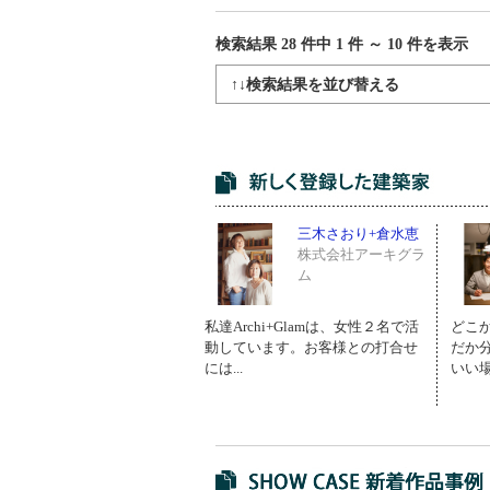
検索結果 28
件中
1
件 ～
10
件を表示
↑↓検索結果を並び替える
三木さおり+倉水恵
株式会社アーキグラ
ム
私達Archi+Glamは、女性２名で活
どこ
動しています。お客様との打合せ
だか
には...
いい場