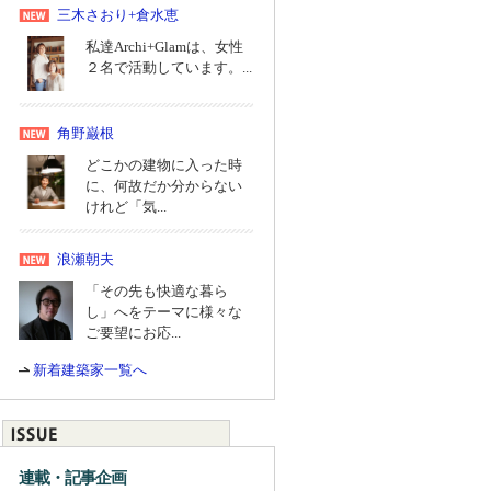
三木さおり+倉水恵
私達Archi+Glamは、女性
２名で活動しています。...
角野巌根
どこかの建物に入った時
に、何故だか分からない
けれど「気...
浪瀬朝夫
「その先も快適な暮ら
し」へをテーマに様々な
ご要望にお応...
新着建築家一覧へ
連載・記事企画