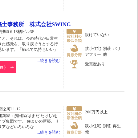
士事務所 株式会社SWING
6-6-18橘ビル3F
設けていない
こと。それは、今の時代が日常生
きた感覚を、取り戻そうとする行
狭小住宅 別荘 バリ
思います。「触れて気持ちいい」
アフリー 他
...続きを読む
受賞歴あり
之町11-12
200万円以上
は、建築家：濱田猛(はまだ たけし)を
ィブ集団です。 住まいの新築、リ
狭小住宅 別荘 再生
アなどいろいろな...
他
...続きを読む