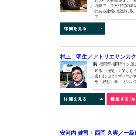
2000年の創業以来、
西陣で、注文住宅の新
のある建物の設計に取
で...
村上 明生／アトリエサンカ
福岡県福岡市中央区大名
知る ⇒ 好む ⇒ 楽し
楽しむにはまずそれが
を「好む」事。 どれだ
安河内 健司 + 西岡 久実／一級建築