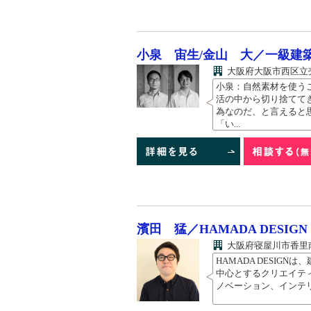
小泉 宙生/金山 大／一級建築
大阪府大阪市西区立売堀
小泉：自然素材を使う
活の中から切り捨てて
為なのだ、と言えると
「い...
濱田 猛／HAMADA DESIGN
大阪府寝屋川市香里南
HAMADA DESIGN
中心とするクリエイテ
ノベーション、インテリ