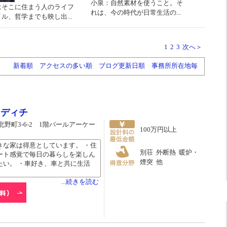
小泉：自然素材を使うこと。そ
はそこに住まう人のライフ
れは、今の時代が日常生活の...
ル、哲学までも映し出...
1
2
3
次へ＞
新着順
アクセスの多い順
ブログ更新日順
事務所所在地毎
ドディチ
野町3-6-2 1階パールアーケー
100万円以上
きな家は得意としています。 ・住
別荘 外断熱 暖炉・
ート感覚で毎日の暮らしを楽しん
煙突 他
たい。 ・車好き、車と共に生活
...続きを読む