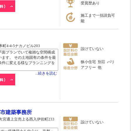
受賞歴あり
施工まで一括請負可
能
4-4-5ナカノビル203
設けていない
平面プランでいて複雑な空間構成
います。 その土地固有の条件を最
狭小住宅 別荘 バリ
条件に変える様なプランニングを
アフリー 他
...続きを読む
都市建築事務所
大宮通上立売上る西入伊佐町233
設けていない