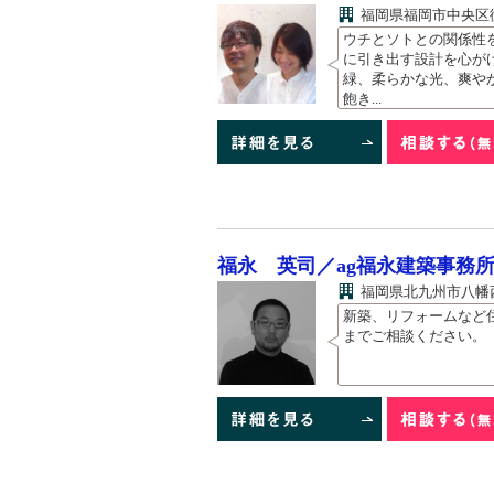
福岡県福岡市中央区御所
ウチとソトとの関係性
に引き出す設計を心が
緑、柔らかな光、爽や
飽き...
福永 英司／ag福永建築事務
福岡県北九州市八幡西区
新築、リフォームなど
までご相談ください。