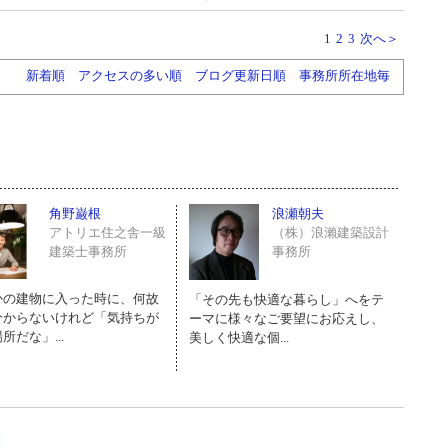
1
2
3
次へ＞
新着順
アクセスの多い順
ブログ更新日順
事務所所在地毎
角野巌根
浪瀬朝夫
アトリエ住之舎一級
（株）浪瀨建築設計
建築士事務所
事務所
かの建物に入った時に、何故
「その先も快適な暮らし」へをテ
分からないけれど「気持ちが
ーマに様々なご要望にお応えし、
所だな」...
美しく快適な個...