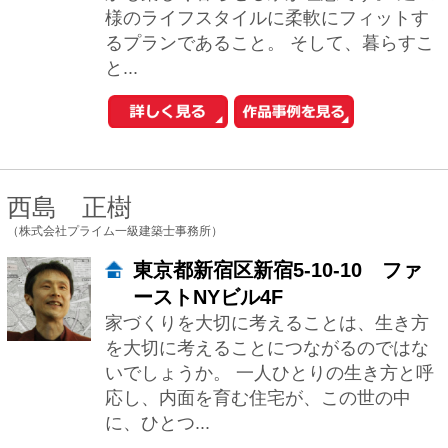
いでしょうか。 一人ひとりの生き方と呼
応し、内面を育む住宅が、この世の中
に、ひとつ...
荒木毅
（荒木毅建築事務所）
東京都杉並区阿佐谷南１－１６－
９ 坂井ビル４階
建て主とのコミュニケーションを大切に
して打合せを進め、敷地の条件を活かし
た提案を致します。 素材・構造を整理
し、自然光の採入れを勘案して、簡素で
充実した内...
相川直子＋佐藤勤
（あいかわさとう建築設計事務所）
東京都台東区谷中1-5-11ディアプ