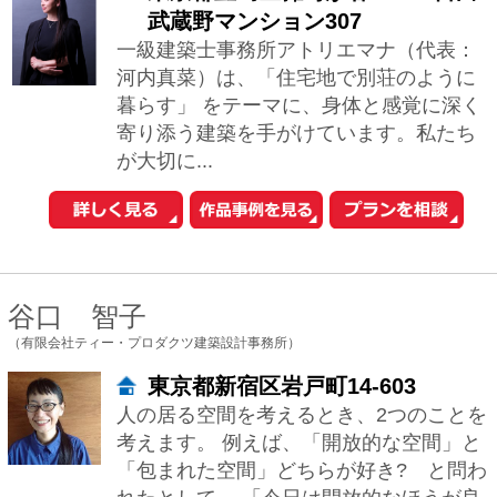
杉浦充
（充総合計画 一級建築士事務所）
東京都目黒区中根２－１９－１９
" 外部はその場所にふさわしい造形と耐
久性を備え、内部は手放しで『気持ちい
い』と感じる空間を。 自然素材や構造
を活かし、シンプルで機能的でありなが
ら居心地...
小林 麻梨菜
（株式会社ART‐SESSION）
東京都国分寺市東元町3-27-7
ART-SESSIONは、『より美しく』をテ
ーマに、住宅を中心にデザイン活動を展
開している建築設計事務所です。設計に
あたっては、お客様の要望・コスト等、
様...