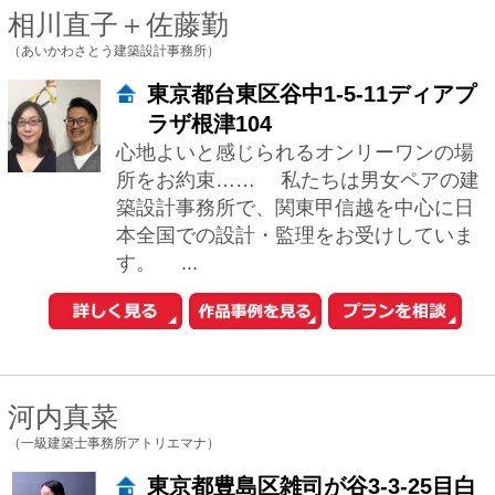
谷口 智子
（有限会社ティー・プロダクツ建築設計事務所）
東京都新宿区岩戸町14-603
人の居る空間を考えるとき、2つのことを
考えます。 例えば、「開放的な空間」と
「包まれた空間」どちらが好き? と問わ
れたとして、 「今日は開放的なほうが良
い...
塩田純一
（株式会社塩田設計事務所）
南池袋2-36-10 SOHO南池袋403
健康なすまいを考えます。心地よくくつ
ろげて、ゆったりした気持ちで眠る事が
出来る。朝になると気分よく目覚めて一
日が楽しく過ごせる。当たり前のようで
すが、難し...