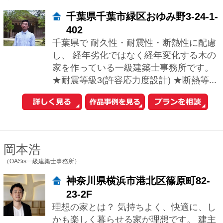
岡本浩
（OASis一級建築士事務所）
神奈川県横浜市港北区篠原町82-
23-2F
理想の家とは？ 気持ちよく、快適に、し
かも楽しく暮らせる家が理想です。 建主
様のライフスタイルに柔軟にフィットす
るプランであること。 そして、暮らすこ
と...
西島 正樹
（株式会社プライム一級建築士事務所）
東京都新宿区新宿5-10-10 ファ
ーストNYビル4F
家づくりを大切に考えることは、生き方
を大切に考えることにつながるのではな