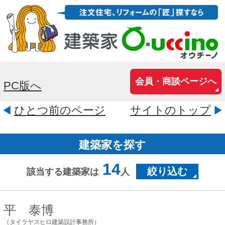
会員・商談ページへ
PC版へ
ひとつ前のページ
サイトのトップ
建築家を探す
14
絞り込む
該当する建築家は
人
平 泰博
（タイラヤスヒロ建築設計事務所）
千葉県千葉市緑区おゆみ野3-24-1-
402
千葉県で 耐久性・耐震性・断熱性に配慮
し、 経年劣化ではなく経年変化する木の
家を作っている一級建築士事務所です。
★耐震等級3(許容応力度設計) ★断熱等...