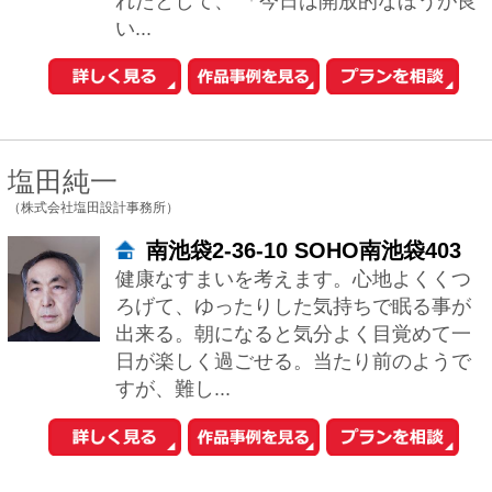
1
2
次へ
おウチの耐震診断が自分でできる
iPhoneアプリ「耐震コロコロ。」
をリリースしました！
住まいの関連サイトへ
工務店とリフォーム
土地を探す
中古マンションを探す