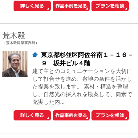
ラザ根津104
心地よいと感じられるオンリーワンの場
所をお約束…… 私たちは男女ペアの建
築設計事務所で、関東甲信越を中心に日
本全国での設計・監理をお受けしていま
す。 ...
河内真菜
（一級建築士事務所アトリエマナ）
東京都豊島区雑司が谷3-3-25目白
武蔵野マンション307
一級建築士事務所アトリエマナ（代表：
河内真菜）は、「住宅地で別荘のように
暮らす」 をテーマに、身体と感覚に深く
寄り添う建築を手がけています。私たち
が大切に...