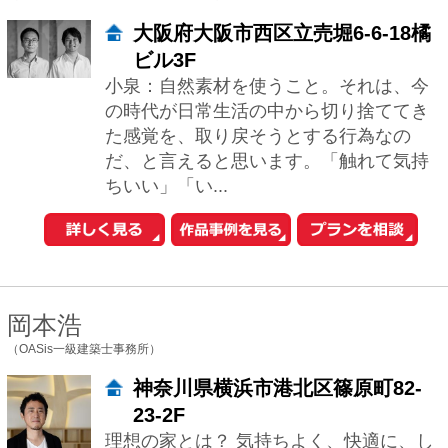
ちいい」「い...
岡本浩
（OASis一級建築士事務所）
神奈川県横浜市港北区篠原町82-
23-2F
理想の家とは？ 気持ちよく、快適に、し
かも楽しく暮らせる家が理想です。 建主
様のライフスタイルに柔軟にフィットす
るプランであること。 そして、暮らすこ
と...
石川淳
（株式会社石川淳建築設計事務所）
東京都中野区江原町2-31-13第一
喜光マンション106
性能やコストや環境といったキーワード