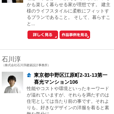
が溢れていますが、それらを満たすのは
住宅としては当たり前の事です。それよ
りも、好きなデザインの洋服を着ると素
敵な気分に...
井東 力
（一級建築士事務所アトリエスピノザ）
東京都杉並区和田1-57-N富士見ハ
イム607
お客様にとって、快適で住み心地の良い
住宅を造りたいです。その上で「快適
さ」、「心地良さ」を深く掘り下げ追求
していければと思います。 新築でもリフ
ォームで...
1