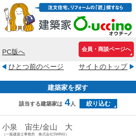
会員・商談ページへ
PC版へ
ひとつ前のページ
サイトのトップ
建築家を探す
4
絞り込む
該当する建築家は
人
小泉 宙生/金山 大
（一級建築士事務所 株式会社SWING）
大阪府大阪市西区立売堀6-6-18橘
ビル3F
小泉：自然素材を使うこと。それは、今
の時代が日常生活の中から切り捨ててき
た感覚を、取り戻そうとする行為なの
だ、と言えると思います。「触れて気持