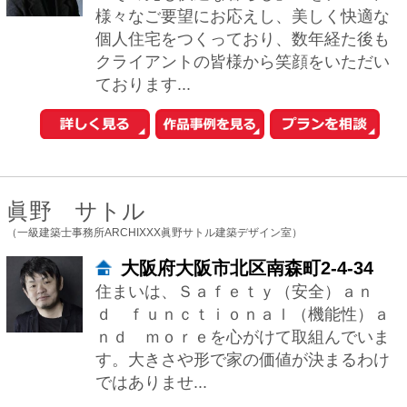
ｎｄ ｍｏｒｅを心がけて取組んでいま
す。大きさや形で家の価値が決まるわけ
ではありませ...
小泉 宙生/金山 大
（一級建築士事務所 株式会社SWING）
大阪府大阪市西区立売堀6-6-18橘
ビル3F
小泉：自然素材を使うこと。それは、今
の時代が日常生活の中から切り捨ててき
た感覚を、取り戻そうとする行為なの
だ、と言えると思います。「触れて気持
ちいい」「い...
林 雅子
（林建築設計室）
大阪府大阪市中央区本町4-4-5ナカ