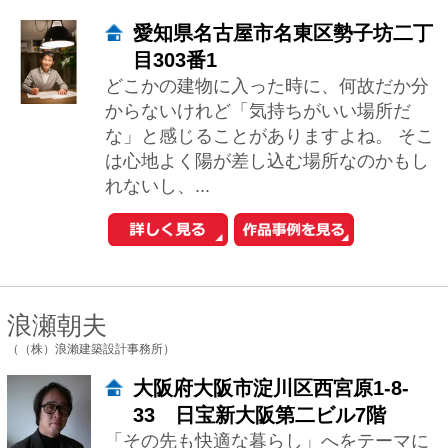
れないし、...
浪瀬朝夫
（（株）浪瀨建築設計事務所）
大阪府大阪市淀川区西宮原1-8-
33 日宝新大阪第二ビル7階
「その先も快適な暮らし」へをテーマに
様々なご要望にお応えし、美しく快適な
個人住宅をつくっており、数年経た後も
クライアントの皆様から笑顔をいただい
ております...
眞野 サトル
（一級建築士事務所ARCHIXXX眞野サトル建築デザイン室）
大阪府大阪市北区南森町2-4-34
住まいは、Ｓａｆｅｔｙ（安全）ａｎ
ｄ ｆｕｎｃｔｉｏｎａｌ（機能性）ａ