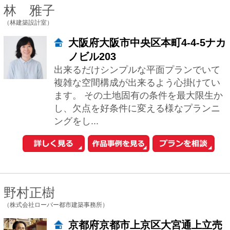
竹内国美・竹内由美子
（K+Yアトリエ一級建築士事務所）
千葉県柏市根戸400-10
涼しい風が通り抜け、穏やかな日差しが
差し込み、 ごく普通の日々の暮らしが豊
かで心地よくなるような、 そんな住まい
を一緒につくっていきましょう。 そして
3...
平 泰博
（タイラヤスヒロ建築設計事務所）
千葉県千葉市緑区おゆみ野3-24-1-
402
千葉県で 耐久性・耐震性・断熱性に配慮
し、 経年劣化ではなく経年変化する木の
家を作っている一級建築士事務所です。
★耐震等級3(許容応力度設計) ★断熱等...