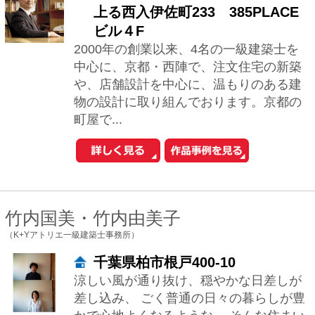
三木さおり+倉水恵
（株式会社アーキグラム）
埼玉県さいたま市浦和区上木崎2-
16-6 東京オフィス：東
京都文京区千駄木5-37-9
私達Archi+Glamは、女性２名で活動して
います。お客様との打合せには、女性２
名で伺いヒアリングからプランと進んで
いきます。 スタイリッシュからナチュ...
横山 浩介
（株式会社横山浩介建築設計事務所）
神奈川県横浜市泉区和泉町6221-8
建物をどんなに格好良く造っても、そこ
から見える景色が良くなければ台無しに
なってしまいます。私は「敷地に建物を
建てる」ではなく、「敷地に環境を造
る」というス...