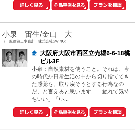
ノビル203
出来るだけシンプルな平面プランでいて
複雑な空間構成が出来るよう心掛けてい
ます。 その土地固有の条件を最大限生か
し、欠点を好条件に変える様なプランニ
ングをし...
野村正樹
（株式会社ローバー都市建築事務所）
京都府京都市上京区大宮通上立売
上る西入伊佐町233 385PLACE
ビル４F
2000年の創業以来、4名の一級建築士を
中心に、京都・西陣で、注文住宅の新築
や、店舗設計を中心に、温もりのある建
物の設計に取り組んでおります。京都の
町屋で...