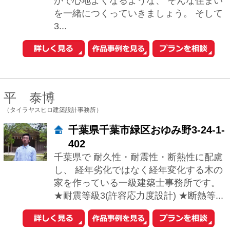
1
2
3
次へ
おウチの耐震診断が自分でできる
iPhoneアプリ「耐震コロコロ。」
をリリースしました！
住まいの関連サイトへ
工務店とリフォーム
土地を探す