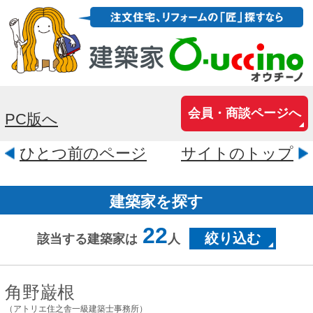
会員・商談ページへ
PC版へ
ひとつ前のページ
サイトのトップ
建築家を探す
22
絞り込む
該当する建築家は
人
角野巌根
（アトリエ住之舎一級建築士事務所）
愛知県名古屋市名東区勢子坊二丁
目303番1
どこかの建物に入った時に、何故だか分
からないけれど「気持ちがいい場所だ
な」と感じることがありますよね。 そこ
は心地よく陽が差し込む場所なのかもし