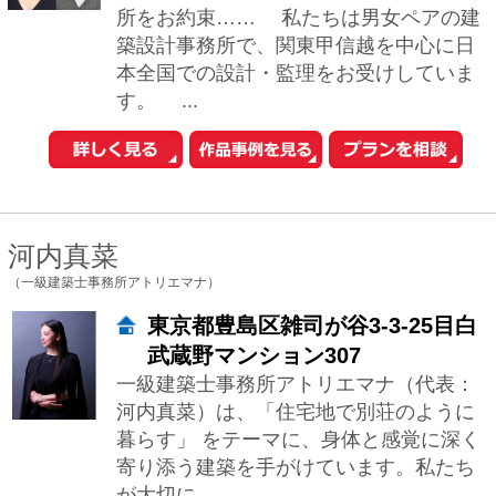
谷口 智子
（有限会社ティー・プロダクツ建築設計事務所）
東京都新宿区岩戸町14-603
人の居る空間を考えるとき、2つのことを
考えます。 例えば、「開放的な空間」と
「包まれた空間」どちらが好き? と問わ
れたとして、 「今日は開放的なほうが良
い...
片瀬進
（株式会社マックスネット・コンサルタント）
東京都新宿区高田馬場1-9-22YAビ
ル１F
土地探しからの注文住宅・賃貸併用住
宅・アパート・マンション・シェアハウ
ス（寄宿舎）をメイン に、高品質でロー
コストな設計をしております。 土地と
建物は、...