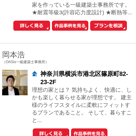
るプランであること。 そして、暮らすこ
と...
西島 正樹
（株式会社プライム一級建築士事務所）
東京都新宿区新宿5-10-10 ファ
ーストNYビル4F
家づくりを大切に考えることは、生き方
を大切に考えることにつながるのではな
いでしょうか。 一人ひとりの生き方と呼
応し、内面を育む住宅が、この世の中
に、ひとつ...
堀紳一朗
（忘蹄庵建築設計室）
東京都文京区小日向2-20-7
長く使い続けていただける心配りの行き