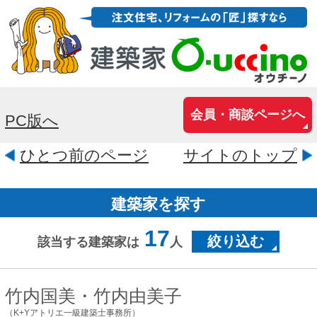
会員・商談ページへ
PC版へ
ひとつ前のページ
サイトのトップ
建築家を探す
17
絞り込む
該当する建築家は
人
竹内国美・竹内由美子
（K+Yアトリエ一級建築士事務所）
千葉県柏市根戸400-10
涼しい風が通り抜け、穏やかな日差しが
差し込み、 ごく普通の日々の暮らしが豊
かで心地よくなるような、 そんな住まい
を一緒につくっていきましょう。 そして
3...