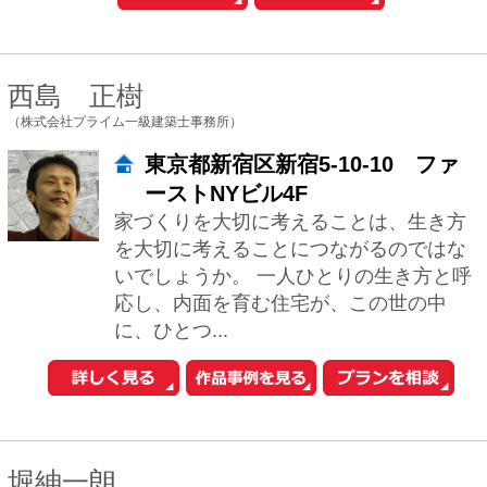
届いた居心地のよい建築空間をご提供し
たいと考えています。和モダン、和風建
築、茶室にも対応します。 新築だけでな
くリフォ...
相川直子＋佐藤勤
（あいかわさとう建築設計事務所）
東京都台東区谷中1-5-11ディアプ
ラザ根津104
心地よいと感じられるオンリーワンの場
所をお約束…… 私たちは男女ペアの建
築設計事務所で、関東甲信越を中心に日
本全国での設計・監理をお受けしていま
す。 ...
河内真菜
（一級建築士事務所アトリエマナ）