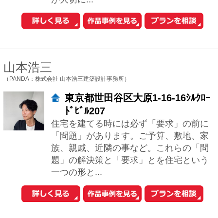
1
2
次へ
おウチの耐震診断が自分でできる
iPhoneアプリ「耐震コロコロ。」
をリリースしました！
住まいの関連サイトへ
工務店とリフォーム
土地を探す
中古マンションを探す