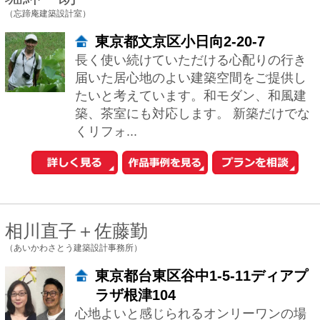
東京都豊島区雑司が谷3-3-25目白
武蔵野マンション307
一級建築士事務所アトリエマナ（代表：
河内真菜）は、「住宅地で別荘のように
暮らす」 をテーマに、身体と感覚に深く
寄り添う建築を手がけています。私たち
が大切に...
山本浩三
（PANDA：株式会社 山本浩三建築設計事務所）
東京都世田谷区大原1-16-16ｼﾙｸﾛｰ
ﾄﾞﾋﾞﾙ207
住宅を建てる時には必ず「要求」の前に
「問題」があります。ご予算、敷地、家
族、親戚、近隣の事など。これらの「問
題」の解決策と「要求」とを住宅という
一つの形と...