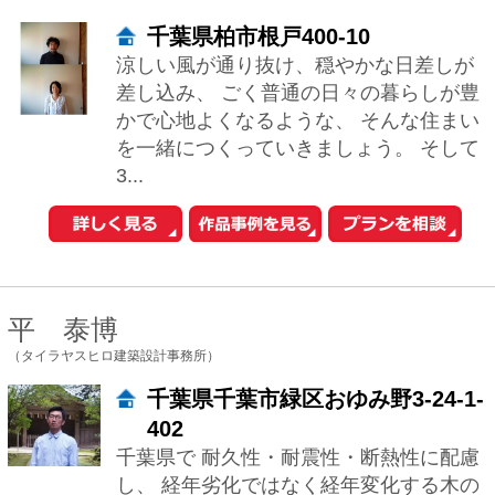
平 泰博
（タイラヤスヒロ建築設計事務所）
千葉県千葉市緑区おゆみ野3-24-1-
402
千葉県で 耐久性・耐震性・断熱性に配慮
し、 経年劣化ではなく経年変化する木の
家を作っている一級建築士事務所です。
★耐震等級3(許容応力度設計) ★断熱等...
岡本浩
（OASis一級建築士事務所）
神奈川県横浜市港北区篠原町82-
23-2F
理想の家とは？ 気持ちよく、快適に、し
かも楽しく暮らせる家が理想です。 建主
様のライフスタイルに柔軟にフィットす