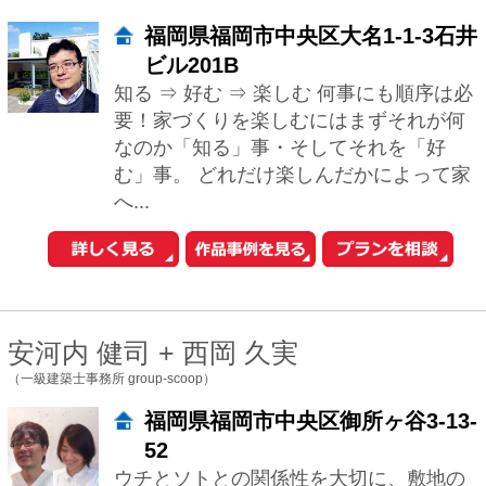
へ...
安河内 健司 + 西岡 久実
（一級建築士事務所 group-scoop）
福岡県福岡市中央区御所ヶ谷3-13-
52
ウチとソトとの関係性を大切に、敷地の
もつ力を最大限に引き出す設計を心がけ
ています。 青い空、鮮やかな緑、柔らか
な光、爽やかな風に満ち、素材感あふれ
る、飽き...
片岡英和
（一級建築士事務所片岡英和建築研究室）
京都府京都市中京区元本能寺町
382MBビル3F
ローコストからハイクラスまで、「心地