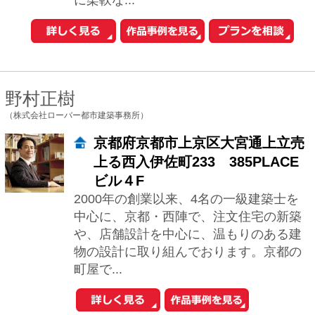
（スタジオドディチ）
兵庫県神戸市中央区北野町3-6-2
1階パールアーケード2階
・別荘、個人プール付きな家は得意とし
ています。 ・住宅でありながら、リゾー
ト感覚で毎日の暮らしを楽しんでいただ
ける家を建てたい。 ・車好き、車と共に
生活を...
浪瀬朝夫
（（株）浪瀨建築設計事務所）
大阪府大阪市淀川区西宮原1-8-
33 日宝新大阪第二ビル7階
「その先も快適な暮らし」へをテーマに
様々なご要望にお応えし、美しく快適な
個人住宅をつくっており、数年経た後も
クライアントの皆様から笑顔をいただい
ております...