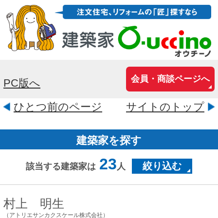
会員・商談ページへ
PC版へ
ひとつ前のページ
サイトのトップ
建築家を探す
23
絞り込む
該当する建築家は
人
村上 明生
（アトリエサンカクスケール株式会社）
福岡県福岡市中央区大名1-1-3石井
ビル201B
知る ⇒ 好む ⇒ 楽しむ 何事にも順序は必
要！家づくりを楽しむにはまずそれが何
なのか「知る」事・そしてそれを「好
む」事。 どれだけ楽しんだかによって家