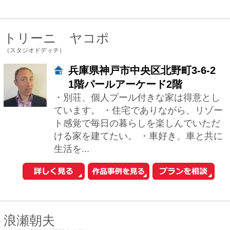
小泉 宙生/金山 大
（一級建築士事務所 株式会社SWING）
大阪府大阪市西区立売堀6-6-18橘
ビル3F
小泉：自然素材を使うこと。それは、今
の時代が日常生活の中から切り捨ててき
た感覚を、取り戻そうとする行為なの
だ、と言えると思います。「触れて気持
ちいい」「い...
林 雅子
（林建築設計室）
大阪府大阪市中央区本町4-4-5ナカ
ノビル203
出来るだけシンプルな平面プランでいて
複雑な空間構成が出来るよう心掛けてい
ます。 その土地固有の条件を最大限生か
し、欠点を好条件に変える様なプランニ