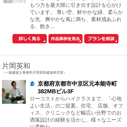
よい生活」のご提案。住宅、 店舗、オフ
ィス、クリニックなど幅広い分野でのお
洒落設計の経験を活かし、様々なニーズ
に柔軟な...
野村正樹
（株式会社ローバー都市建築事務所）
京都府京都市上京区大宮通上立売
上る西入伊佐町233 385PLACE
ビル４F
2000年の創業以来、4名の一級建築士を
中心に、京都・西陣で、注文住宅の新築
や、店舗設計を中心に、温もりのある建
物の設計に取り組んでおります。京都の
町屋で...
トリーニ ヤコポ