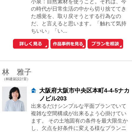
私達Archi+Glamは、女性２名で活動して
います。お客様との打合せには、女性２
名で伺いヒアリングからプランと進んで
いきます。 スタイリッシュからナチュ...
1
2
3
次へ
おウチの耐震診断が自分でできる
iPhoneアプリ「耐震コロコロ。」
をリリースしました！
住まいの関連サイトへ