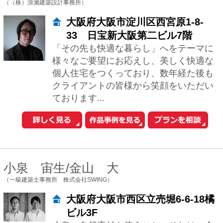
ングをし...
ナイトウタカシ
（ナイトウタカシ建築設計事務所）
愛知県日進市米野木町木町宮前1-
38
「らしさ」を引きだして、カタチにす
る。 人の好みや生活スタイルは千差万
別。だから、私たちが創るものに「こ
れ」という決まったテイストはありませ
ん。 理想の...
三木さおり+倉水恵
（株式会社アーキグラム）
埼玉県さいたま市浦和区上木崎2-
16-6 東京オフィス：東
京都文京区千駄木5-37-9