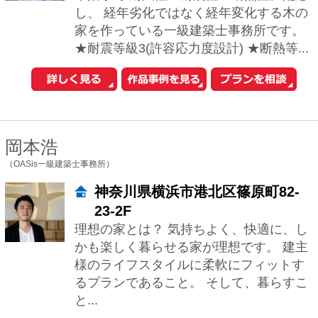
様のライフスタイルに柔軟にフィットす
るプランであること。 そして、暮らすこ
と...
西島 正樹
（株式会社プライム一級建築士事務所）
東京都新宿区新宿5-10-10 ファ
ーストNYビル4F
家づくりを大切に考えることは、生き方
を大切に考えることにつながるのではな
いでしょうか。 一人ひとりの生き方と呼
応し、内面を育む住宅が、この世の中
に、ひとつ...
堀紳一朗
（忘蹄庵建築設計室）
東京都文京区小日向2-20-7