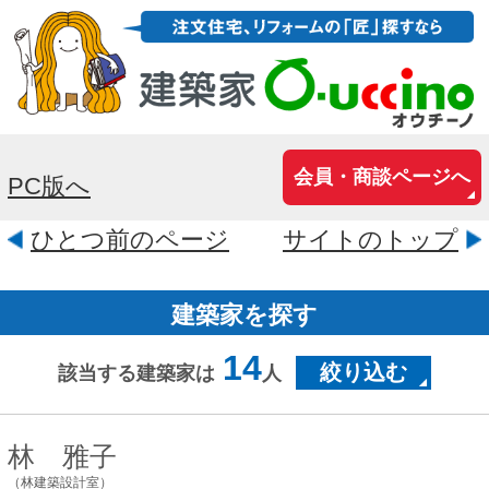
会員・商談ページへ
PC版へ
ひとつ前のページ
サイトのトップ
建築家を探す
14
絞り込む
該当する建築家は
人
林 雅子
（林建築設計室）
大阪府大阪市中央区本町4-4-5ナカ
ノビル203
出来るだけシンプルな平面プランでいて
複雑な空間構成が出来るよう心掛けてい
ます。 その土地固有の条件を最大限生か
し、欠点を好条件に変える様なプランニ