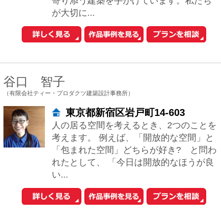
1
2
次へ
おウチの耐震診断が自分でできる
iPhoneアプリ「耐震コロコロ。」
をリリースしました！
住まいの関連サイトへ
工務店とリフォーム
土地を探す
中古マンションを探す