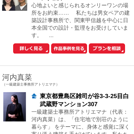
片瀬進
（株式会社マックスネット・コンサルタント）
東京都新宿区高田馬場1-9-22YAビ
ル１F
土地探しからの注文住宅・賃貸併用住
宅・アパート・マンション・シェアハウ
ス（寄宿舎）をメイン に、高品質でロー
コストな設計をしております。 土地と
建物は、...
塩田純一
（株式会社塩田設計事務所）
南池袋2-36-10 SOHO南池袋403
健康なすまいを考えます。心地よくくつ
ろげて、ゆったりした気持ちで眠る事が
出来る。朝になると気分よく目覚めて一
日が楽しく過ごせる。当たり前のようで
すが、難し...