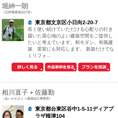
（一級建築士事務所アトリエマナ）
東京都豊島区雑司が谷3-3-25目白
武蔵野マンション307
一級建築士事務所アトリエマナ（代表：
河内真菜）は、「住宅地で別荘のように
暮らす」 をテーマに、身体と感覚に深く
寄り添う建築を手がけています。私たち
が大切に...
谷口 智子
（有限会社ティー・プロダクツ建築設計事務所）
東京都新宿区岩戸町14-603
人の居る空間を考えるとき、2つのことを
考えます。 例えば、「開放的な空間」と
「包まれた空間」どちらが好き? と問わ
れたとして、 「今日は開放的なほうが良
い...