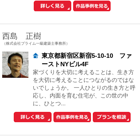
長く使い続けていただける心配りの行き
届いた居心地のよい建築空間をご提供し
たいと考えています。和モダン、和風建
築、茶室にも対応します。 新築だけでな
くリフォ...
相川直子＋佐藤勤
（あいかわさとう建築設計事務所）
東京都台東区谷中1-5-11ディアプ
ラザ根津104
心地よいと感じられるオンリーワンの場
所をお約束…… 私たちは男女ペアの建
築設計事務所で、関東甲信越を中心に日
本全国での設計・監理をお受けしていま
す。 ...
河内真菜