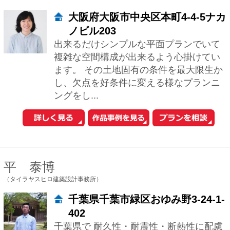
ングをし...
平 泰博
（タイラヤスヒロ建築設計事務所）
千葉県千葉市緑区おゆみ野3-24-1-
402
千葉県で 耐久性・耐震性・断熱性に配慮
し、 経年劣化ではなく経年変化する木の
家を作っている一級建築士事務所です。
★耐震等級3(許容応力度設計) ★断熱等...
岡本浩
（OASis一級建築士事務所）
神奈川県横浜市港北区篠原町82-
23-2F
理想の家とは？ 気持ちよく、快適に、し
かも楽しく暮らせる家が理想です。 建主