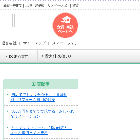
｜
新築一戸建て
｜
土地
｜
建築家
｜
リノベーション
｜
賃貸
｜
運営会社
｜
サイトマップ
｜
スマートフォン
新着記事
初めてでもよく分かる。工事場所
別・リフォーム費用の目安
500万円台までで実現する、おしゃれ
なリノベーション
キッチンリフォーム。15の代表リフ
ォーム事例とその費用