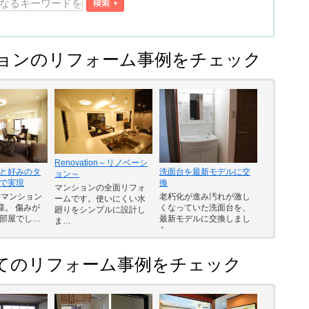
ョンのリフォーム事例をチェック
Renovation～リノベーシ
と好みのタ
洗面台を最新モデルに交
ョン～
で実現
換
マンションの全面リフォ
古マンション
老朽化が進み汚れが激し
ームです。使いにくい水
様。 傷みが
くなっていた洗面台を、
廻りをシンプルに設計し
部屋でし…
最新モデルに交換しまし
ま…
た。
てのリフォーム事例をチェック