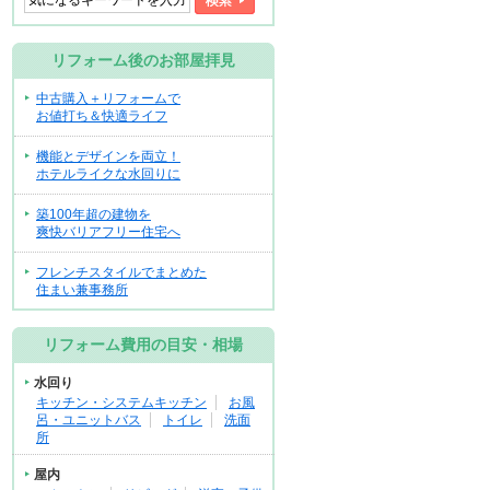
リフォーム後のお部屋拝見
中古購入＋リフォームで
お値打ち＆快適ライフ
機能とデザインを両立！
ホテルライクな水回りに
築100年超の建物を
爽快バリアフリー住宅へ
フレンチスタイルでまとめた
住まい兼事務所
リフォーム費用の目安・相場
水回り
キッチン・システムキッチン
お風
呂・ユニットバス
トイレ
洗面
所
屋内