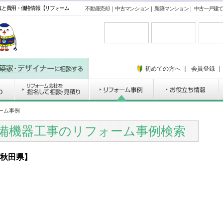
真と費用・価格情報【リフォーム
不動産売却
｜
中古マンション
｜
新築マンション
｜
中古一戸建て
初めての方へ
｜
会員登録
ォーム事例
設備機器工事のリフォーム事例検索
秋田県】