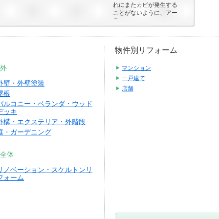
れにまたカビが発生する
ことがないように、アー
テ…
物件別リフォーム
外
マンション
一戸建て
外壁・外壁塗装
店舗
屋根
バルコニー・ベランダ・ウッド
デッキ
外構・エクステリア・外階段
庭・ガーデニング
全体
リノベーション・スケルトンリ
フォーム