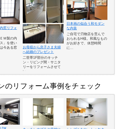
日本画の似合う和モダン
内窓リフォ
な内装
ご自宅で刃物店を営んで
ＥＭ製の内
おられるH様。和風なもの
ス」を使い
がお好きで、休憩時間
お母様から息子さま夫婦
は今ある窓
に…
へ結婚のプレゼント
二世帯1F部分のキッチ
ン・リビング間・サニタ
リーをリフォームさせて
い…
ンのリフォーム事例をチェック
LDK