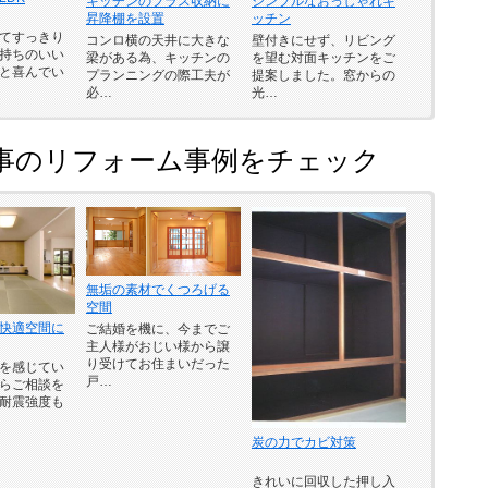
シンプルなおっしゃれキ
キッチンのプラス収納に
ッチン
昇降棚を設置
てすっきり
壁付きにせず、リビング
コンロ横の天井に大きな
持ちのいい
を望む対面キッチンをご
梁がある為、キッチンの
と喜んでい
提案しました。窓からの
プランニングの際工夫が
光…
必…
事のリフォーム事例をチェック
無垢の素材でくつろげる
空間
快適空間に
ご結婚を機に、今までご
主人様がおじい様から譲
り受けてお住まいだった
を感じてい
戸…
らご相談を
耐震強度も
炭の力でカビ対策
きれいに回収した押し入