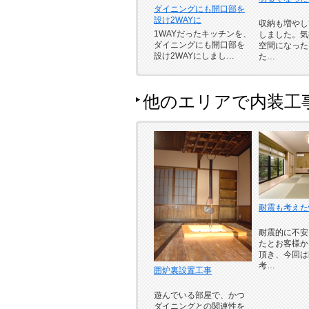
ダイニングにも開口部を
設け2WAYに
収納も増やし
1WAYだったキッチンを、
しました。気
ダイニングにも開口部を
空間になった
設け2WAYにしまし…
た…
他のエリアで内装工
耐震も考えた
耐震的に不安
たとお客様か
頂き、今回は
考…
囲炉裏設置工事
遊んでいる部屋で、かつ
ダイニングとの関連性を