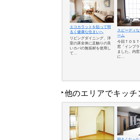
エコカラットを貼って明
スピーディな
るく健康な住まいへ
ーム
リビングダイニング、洋
今回ＴＯＳＴ
室の床全体に足触りの良
窓「インプラ
いカバの無垢材を使用し
ました。内窓
て…
に…
他のエリアでキッチ
明るくなった