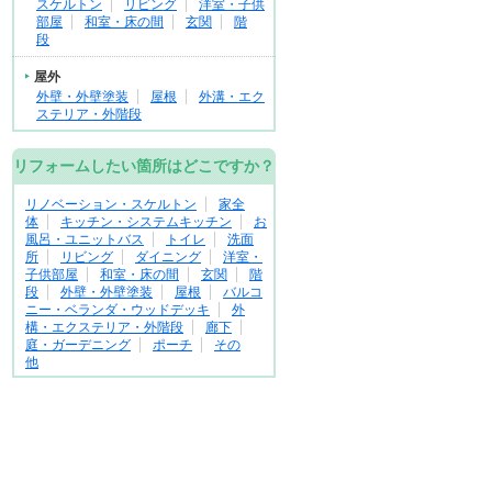
スケルトン
リビング
洋室・子供
部屋
和室・床の間
玄関
階
段
屋外
外壁・外壁塗装
屋根
外溝・エク
ステリア・外階段
リフォームしたい箇所はどこですか？
リノベーション・スケルトン
家全
体
キッチン・システムキッチン
お
風呂・ユニットバス
トイレ
洗面
所
リビング
ダイニング
洋室・
子供部屋
和室・床の間
玄関
階
段
外壁・外壁塗装
屋根
バルコ
ニー・ベランダ・ウッドデッキ
外
構・エクステリア・外階段
廊下
庭・ガーデニング
ポーチ
その
他