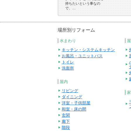
持ちたいという事なの
で、…
場所別リフォーム
水まわり
屋
キッチン・システムキッチン
お風呂・ユニットバス
トイレ
洗面所
屋内
リビング
家
ダイニング
洋室・子供部屋
和室・床の間
玄関
廊下
階段