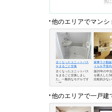
他のエリアでマンシ
古くなったユニットバス
家事ラク動線
をまるごと交換
イルを予算内
古くなったユニットバス
築20年の中
をまるごと交換しまし
を購入したS
た。一般的なモデルです
比較的少ない
が最…
他のエリアで一戸建