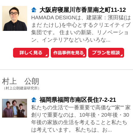
村上 公朗
（村上公朗建築研究所）
福岡県福岡市南区長住7-2-21
私たちの生活で一番重要で高価な""家"" 家
創りで重要なのは、10年後・20年後・30
年後の家族の生活を考えることと私たち
は考えています。 私たちは、お...
西島 正樹
（株式会社プライム一級建築士事務所）
東京都新宿区新宿5-10-10 ファ
ーストNYビル4F
家づくりを大切に考えることは、生き方
を大切に考えることにつながるのではな
いでしょうか。 一人ひとりの生き方と呼
応し、内面を育む住宅が、この世の中
に、ひとつ...