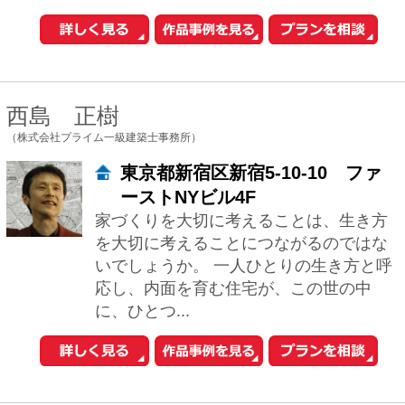
小野寺 義博
（一級建築士事務所オノデラヨシヒロ建築設計室）
東京都新宿区榎町71
私共の仕事は、まずご要望をすべて引き
出すところから始まります。 どんな難題
もお伝えください。 そこから、プラン、
コストを見据えながら適切なアドバイス
やご提...
堀紳一朗
（忘蹄庵建築設計室）
東京都文京区小日向2-20-7
長く使い続けていただける心配りの行き
届いた居心地のよい建築空間をご提供し
たいと考えています。和モダン、和風建
築、茶室にも対応します。 新築だけでな