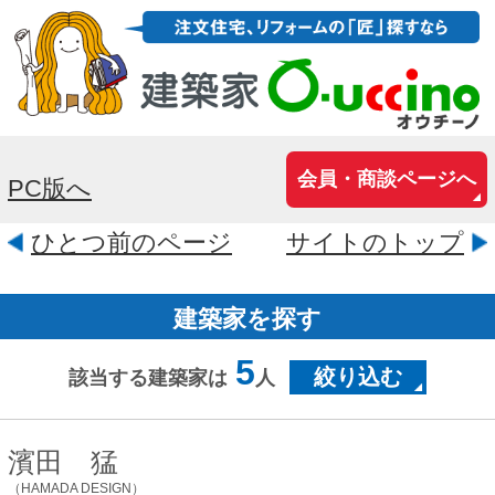
会員・商談ページへ
PC版へ
ひとつ前のページ
サイトのトップ
建築家を探す
5
絞り込む
該当する建築家は
人
濱田 猛
（HAMADA DESIGN）
大阪府寝屋川市香里南之町11-12
HAMADA DESIGNは、建築家：濱田猛(は
まだ たけし)を中心とするクリエイティブ
集団です。 住まいの新築、リノベーショ
ン、インテリアなどいろいろな...