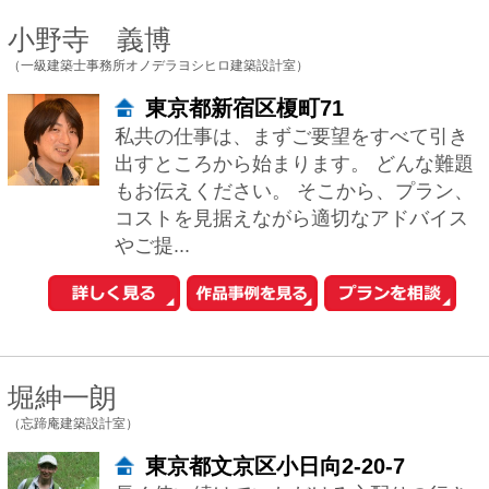
くリフォ...
1
おウチの耐震診断が自分でできる
iPhoneアプリ「耐震コロコロ。」
をリリースしました！
住まいの関連サイトへ
工務店とリフォーム
土地を探す