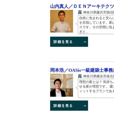
山内真人／ＤＥＮアーキテク
神奈川県藤沢市鵠沼
自然に包まれると安ら
を目指しています。家
スです。その空間に包
ぎと...
岡本浩／OASis一級建築士事務
神奈川県横浜市港北区篠
理想の家とは？ 気持
せる家が理想です。 
ィットするプランである