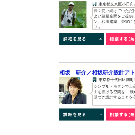
東京都文京区小日向2-
長く使い続けていただ
よい建築空間をご提供
ン、和風建築、茶室に
フォ...
相坂 研介／相坂研介設計ア
東京都千代田区麹町1-3
シンプル・モダンで上
由を拡げる空間を、 既
基づき設計することを