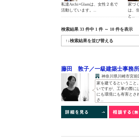
私達Archi+Glamは、女性２名で
家づ
活動しています。...
は、
と...
検索結果 33
件中
1
件 ～
10
件を表示
↑↓検索結果を並び替える
藤田 敦子／一級建築士事務所B
神奈川県川崎市宮前区犬
家を建てるということ
いですが、工事の際に
にも環境にも有害とさ
さ...