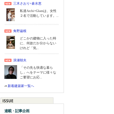
三木さおり+倉水恵
私達Archi+Glamは、女性
２名で活動しています。...
角野巌根
どこかの建物に入った時
に、何故だか分からない
けれど「気...
浪瀬朝夫
「その先も快適な暮ら
し」へをテーマに様々な
ご要望にお応...
新着建築家一覧へ
連載・記事企画