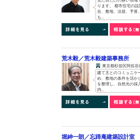
見た目だけの狭い領域
ります。 都市住宅の
合、敷地、法規、予算
も...
荒木毅／荒木毅建築事務所
東京都杉並区阿佐谷
建て主とのコミュニケ
め、敷地の条件を活か
を整理し、自然光の採
内...
堀紳一朗／忘蹄庵建築設計室