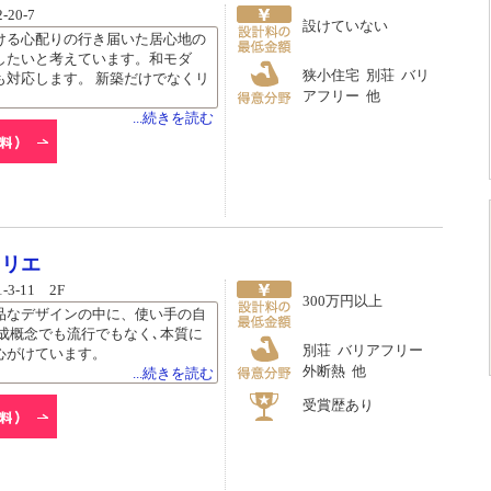
20-7
設けていない
ける心配りの行き届いた居心地の
したいと考えています。和モダ
狭小住宅 別荘 バリ
も対応します。 新築だけでなくリ
アフリー 他
...続きを読む
トリエ
-11 2F
300万円以上
品なデザインの中に、使い手の自
成概念でも流行でもなく､本質に
別荘 バリアフリー
心がけています。
外断熱 他
...続きを読む
受賞歴あり