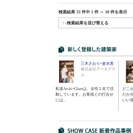
検索結果 33
件中
1
件 ～
10
件を表示
↑↓検索結果を並び替える
三木さおり+倉水恵
株式会社アーキグラ
ム
私達Archi+Glamは、女性２名で活
どこ
動しています。お客様との打合せ
だか
には...
いい場