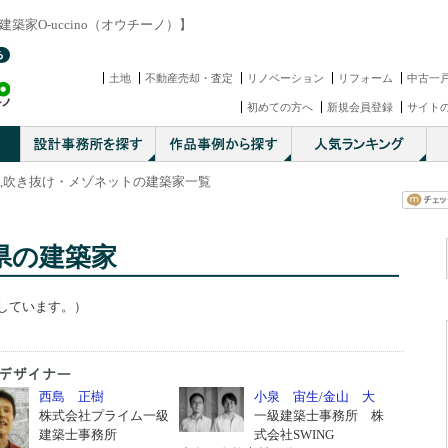
家O-uccino（オウチーノ）】
土地
不動産売却・査定
リノベーション
リフォーム
中古一
初めての方へ
新規会員登録
サイト
県,吹き抜け・メゾネットの建築家一覧
県の建築家
しています。）
西島 正樹
小泉 宙生/金山 大
株式会社プライム一級
一級建築士事務所 株
建築士事務所
式会社SWING