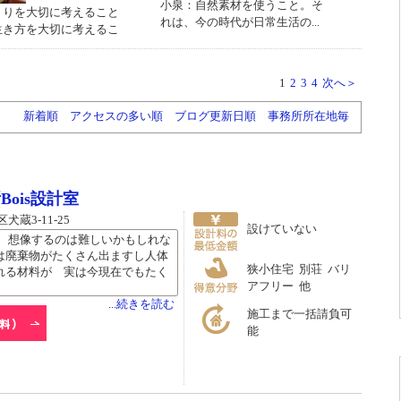
小泉：自然素材を使うこと。そ
くりを大切に考えること
れは、今の時代が日常生活の...
生き方を大切に考えるこ
1
2
3
4
次へ＞
新着順
アクセスの多い順
ブログ更新日順
事務所所在地毎
ois設計室
蔵3-11-25
設けていない
。 想像するのは難しいかもしれな
は廃棄物がたくさん出ますし人体
狭小住宅 別荘 バリ
れる材料が 実は今現在でもたく
アフリー 他
...続きを読む
施工まで一括請負可
能