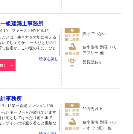
ム一級建築士事務所
0-10 ファーストNYビル4F
設けていない
ることは、生き方を大切に考える
ないでしょうか。 一人ひとりの生
狭小住宅 別荘 バリ
育む住宅が、この世の中に、ひと
アフリー 他
...続きを読む
受賞歴あり
設計事務所
31-13第一喜光マンション106
50万円以上
いったキーワードが溢れています
は住宅としては当たり前の事で
狭小住宅 別荘 パテ
なデザインの洋服を着ると素敵な
ィオ（中庭） 他
...続きを読む