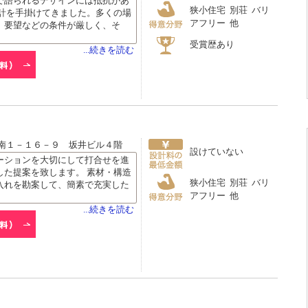
で語られるデザインには抵抗があ
狭小住宅 別荘 バリ
設計を手掛けてきました。多くの場
アフリー 他
、要望などの条件が厳しく、そ
受賞歴あり
...続きを読む
南１－１６－９ 坂井ビル４階
設けていない
ーションを大切にして打合せを進
した提案を致します。 素材・構造
狭小住宅 別荘 バリ
入れを勘案して、簡素で充実した
アフリー 他
...続きを読む