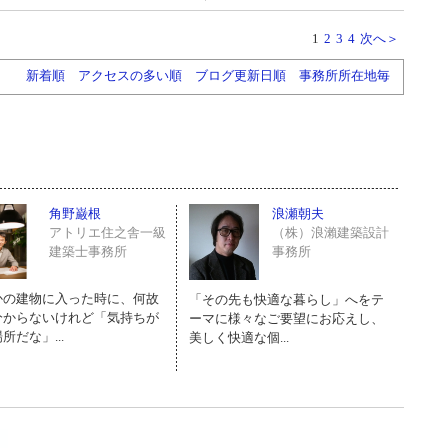
1
2
3
4
次へ＞
新着順
アクセスの多い順
ブログ更新日順
事務所所在地毎
角野巌根
浪瀬朝夫
アトリエ住之舎一級
（株）浪瀨建築設計
建築士事務所
事務所
かの建物に入った時に、何故
「その先も快適な暮らし」へをテ
分からないけれど「気持ちが
ーマに様々なご要望にお応えし、
所だな」...
美しく快適な個...