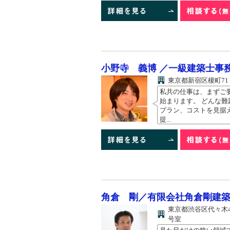
小野寺 義博 ／一級建築士事
東京都新宿区榎町71
私共の仕事は、まずご
始まります。 どんな難
プラン、コストを見据
提...
角倉 剛／有限会社角倉剛建
東京都渋谷区代々木4-
号室