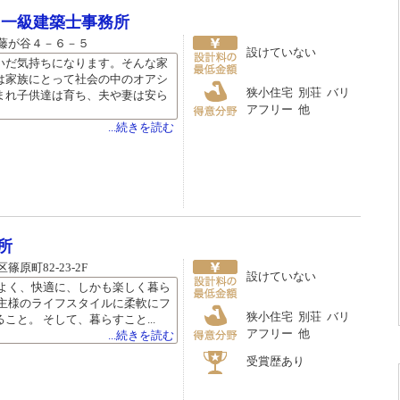
ツ一級建築士事務所
藤が谷４－６－５
設けていない
いだ気持ちになります。そんな家
は家族にとって社会の中のオアシ
狭小住宅 別荘 バリ
まれ子供達は育ち、夫や妻は安ら
アフリー 他
...続きを読む
所
原町82-23-2F
設けていない
ちよく、快適に、しかも楽しく暮ら
建主様のライフスタイルに柔軟にフ
狭小住宅 別荘 バリ
こと。 そして、暮らすこと...
アフリー 他
...続きを読む
受賞歴あり