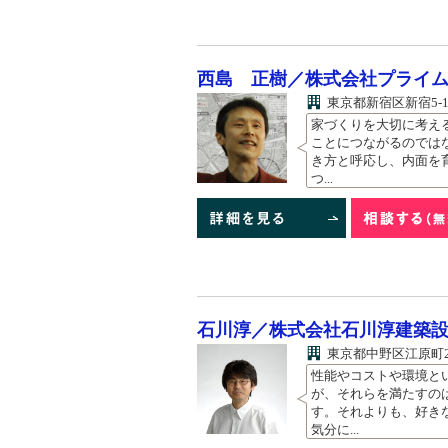
西島 正樹／株式会社プライ
東京都新宿区新宿5-1
家づくりを大切に考え
ことにつながるのでは
き方と呼応し、内面を
つ...
石川淳／株式会社石川淳建築
東京都中野区江原町2-
性能やコストや環境と
が、それらを満たすの
す。それよりも、好き
気分に...