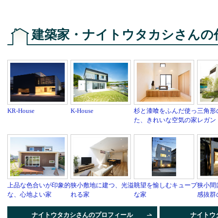
建築家・ナイトウタカシさんの
KR-House
K-House
杉と漆喰をふんだ使っ
三角形
た、きれいな空気の家
レガン
上品な色合いが印象的
狭小敷地に建つ、光溢
眺望を愉しむキューブ
狭小間
な、心地よい家
れる家
な家
感抜群
ナイトウタカシさんのプロフィール
ナイトウ