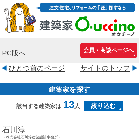
会員・商談ページへ
PC版へ
ひとつ前のページ
サイトのトップ
建築家を探す
13
絞り込む
該当する建築家は
人
石川淳
（株式会社石川淳建築設計事務所）
東京都中野区江原町2-31-13第一
喜光マンション106
性能やコストや環境といったキーワード
が溢れていますが、それらを満たすのは
住宅としては当たり前の事です。それよ
りも、好きなデザインの洋服を着ると素