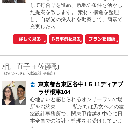
所をお約束…… 私たちは男女ペアの建
築設計事務所で、関東甲信越を中心に日
本全国での設計・監理をお受けしていま
す。 ...
河内真菜
（一級建築士事務所アトリエマナ）
東京都豊島区雑司が谷3-3-25目白
武蔵野マンション307
一級建築士事務所アトリエマナ（代表：
河内真菜）は、「住宅地で別荘のように
暮らす」 をテーマに、身体と感覚に深く
寄り添う建築を手がけています。私たち
が大切に...
井東 力
（一級建築士事務所アトリエスピノザ）