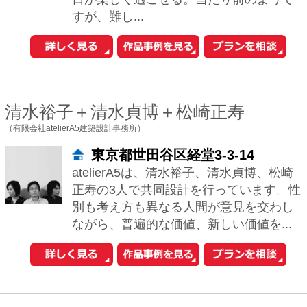
1
2
次へ
おウチの耐震診断が自分でできる
iPhoneアプリ「耐震コロコロ。」
をリリースしました！
住まいの関連サイトへ
工務店とリフォーム
土地を探す
中古マンションを探す