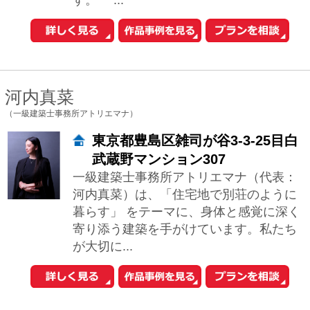
東京都杉並区和田1-57-N富士見ハ
イム607
お客様にとって、快適で住み心地の良い
住宅を造りたいです。その上で「快適
さ」、「心地良さ」を深く掘り下げ追求
していければと思います。 新築でもリフ
ォームで...
谷口 智子
（有限会社ティー・プロダクツ建築設計事務所）
東京都新宿区岩戸町14-603
人の居る空間を考えるとき、2つのことを
考えます。 例えば、「開放的な空間」と
「包まれた空間」どちらが好き? と問わ
れたとして、 「今日は開放的なほうが良
い...