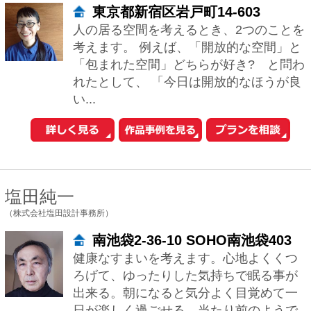
杉浦充
（充総合計画 一級建築士事務所）
東京都目黒区中根２－１９－１９
" 外部はその場所にふさわしい造形と耐
久性を備え、内部は手放しで『気持ちい
い』と感じる空間を。 自然素材や構造
を活かし、シンプルで機能的でありなが
ら居心地...
小林 麻梨菜
（株式会社ART‐SESSION）
東京都国分寺市東元町3-27-7
ART-SESSIONは、『より美しく』をテ
ーマに、住宅を中心にデザイン活動を展
開している建築設計事務所です。設計に
あたっては、お客様の要望・コスト等、
様...