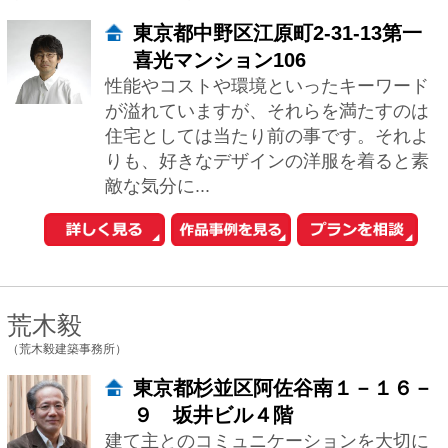
敵な気分に...
荒木毅
（荒木毅建築事務所）
東京都杉並区阿佐谷南１－１６－
９ 坂井ビル４階
建て主とのコミュニケーションを大切に
して打合せを進め、敷地の条件を活かし
た提案を致します。 素材・構造を整理
し、自然光の採入れを勘案して、簡素で
充実した内...
相川直子＋佐藤勤
（あいかわさとう建築設計事務所）
東京都台東区谷中1-5-11ディアプ
ラザ根津104
心地よいと感じられるオンリーワンの場