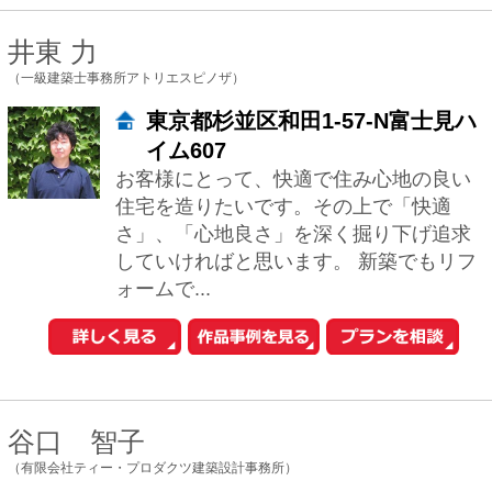
塩田純一
（株式会社塩田設計事務所）
南池袋2-36-10 SOHO南池袋403
健康なすまいを考えます。心地よくくつ
ろげて、ゆったりした気持ちで眠る事が
出来る。朝になると気分よく目覚めて一
日が楽しく過ごせる。当たり前のようで
すが、難し...
清水裕子＋清水貞博＋松崎正寿
（有限会社atelierA5建築設計事務所）
東京都世田谷区経堂3-3-14
atelierA5は、清水裕子、清水貞博、松崎
正寿の3人で共同設計を行っています。性
別も考え方も異なる人間が意見を交わし
ながら、普遍的な価値、新しい価値を...