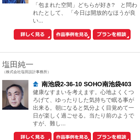
東京都国分寺市東元町3-27-7
ART-SESSIONは、『より美しく』をテ
ーマに、住宅を中心にデザイン活動を展
開している建築設計事務所です。設計に
あたっては、お客様の要望・コスト等、
様...
眞野 サトル
（一級建築士事務所ARCHIXXX眞野サトル建築デザイン室）
大阪府大阪市北区南森町2-4-34
住まいは、Ｓａｆｅｔｙ（安全）ａｎ
ｄ ｆｕｎｃｔｉｏｎａｌ（機能性）ａ
ｎｄ ｍｏｒｅを心がけて取組んでいま
す。大きさや形で家の価値が決まるわけ
ではありませ...
1
2
次へ