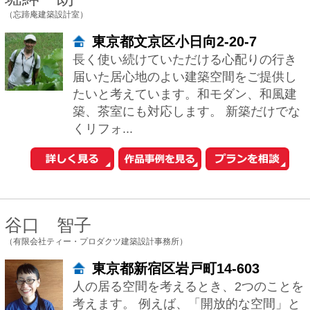
健康なすまいを考えます。心地よくくつ
ろげて、ゆったりした気持ちで眠る事が
出来る。朝になると気分よく目覚めて一
日が楽しく過ごせる。当たり前のようで
すが、難し...
清水裕子＋清水貞博＋松崎正寿
（有限会社atelierA5建築設計事務所）
東京都世田谷区経堂3-3-14
atelierA5は、清水裕子、清水貞博、松崎
正寿の3人で共同設計を行っています。性
別も考え方も異なる人間が意見を交わし
ながら、普遍的な価値、新しい価値を...
小林 麻梨菜
（株式会社ART‐SESSION）