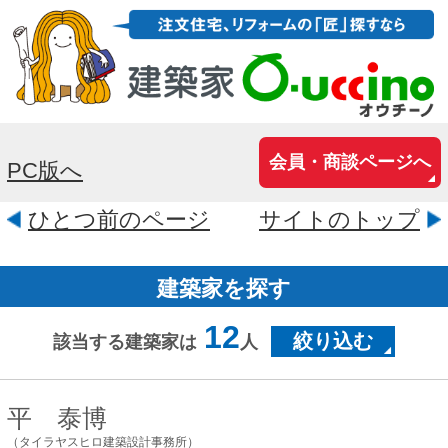
会員・商談ページへ
PC版へ
ひとつ前のページ
サイトのトップ
建築家を探す
12
絞り込む
該当する建築家は
人
平 泰博
（タイラヤスヒロ建築設計事務所）
千葉県千葉市緑区おゆみ野3-24-1-
402
千葉県で 耐久性・耐震性・断熱性に配慮
し、 経年劣化ではなく経年変化する木の
家を作っている一級建築士事務所です。
★耐震等級3(許容応力度設計) ★断熱等...