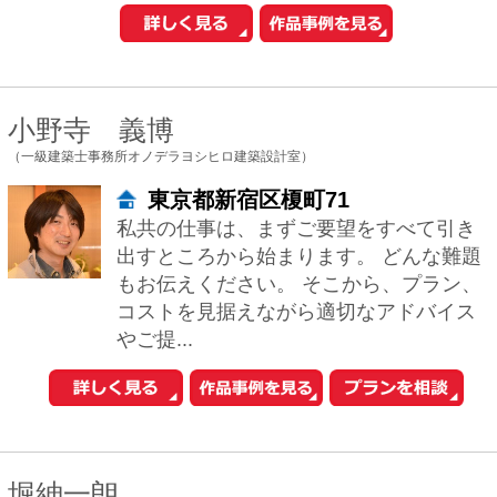
届いた居心地のよい建築空間をご提供し
たいと考えています。和モダン、和風建
築、茶室にも対応します。 新築だけでな
くリフォ...
谷口 智子
（有限会社ティー・プロダクツ建築設計事務所）
東京都新宿区岩戸町14-603
人の居る空間を考えるとき、2つのことを
考えます。 例えば、「開放的な空間」と
「包まれた空間」どちらが好き? と問わ
れたとして、 「今日は開放的なほうが良
い...
塩田純一
（株式会社塩田設計事務所）
南池袋2-36-10 SOHO南池袋403