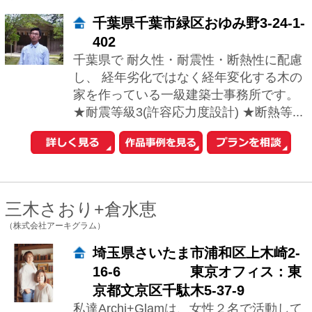
三木さおり+倉水恵
（株式会社アーキグラム）
埼玉県さいたま市浦和区上木崎2-
16-6 東京オフィス：東
京都文京区千駄木5-37-9
私達Archi+Glamは、女性２名で活動して
います。お客様との打合せには、女性２
名で伺いヒアリングからプランと進んで
いきます。 スタイリッシュからナチュ...
岡本浩
（OASis一級建築士事務所）
神奈川県横浜市港北区篠原町82-
23-2F
理想の家とは？ 気持ちよく、快適に、し
かも楽しく暮らせる家が理想です。 建主