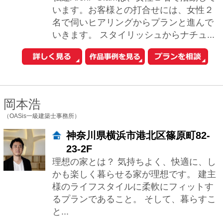
様のライフスタイルに柔軟にフィットす
るプランであること。 そして、暮らすこ
と...
小野寺 義博
（一級建築士事務所オノデラヨシヒロ建築設計室）
東京都新宿区榎町71
私共の仕事は、まずご要望をすべて引き
出すところから始まります。 どんな難題
もお伝えください。 そこから、プラン、
コストを見据えながら適切なアドバイス
やご提...
堀紳一朗
（忘蹄庵建築設計室）
東京都文京区小日向2-20-7
長く使い続けていただける心配りの行き