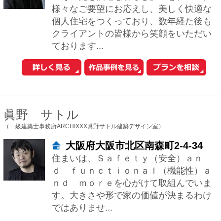
ｎｄ ｍｏｒｅを心がけて取組んでいま
す。大きさや形で家の価値が決まるわけ
ではありませ...
濱田 猛
（HAMADA DESIGN）
大阪府寝屋川市香里南之町11-12
HAMADA DESIGNは、建築家：濱田猛(は
まだ たけし)を中心とするクリエイティブ
集団です。 住まいの新築、リノベーショ
ン、インテリアなどいろいろな...
林 雅子
（林建築設計室）
大阪府大阪市中央区本町4-4-5ナカ
ノビル203
出来るだけシンプルな平面プランでいて