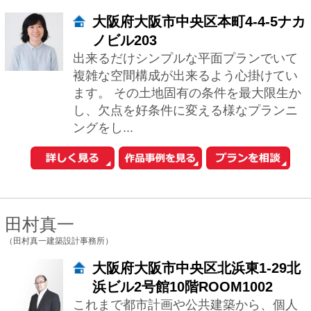
京都府京都市上京区大宮通上立売
上る西入伊佐町233 385PLACE
ビル４F
2000年の創業以来、4名の一級建築士を
中心に、京都・西陣で、注文住宅の新築
や、店舗設計を中心に、温もりのある建
物の設計に取り組んでおります。京都の
町屋で...
ナイトウタカシ
（ナイトウタカシ建築設計事務所）
愛知県日進市米野木町木町宮前1-
38
「らしさ」を引きだして、カタチにす
る。 人の好みや生活スタイルは千差万
別。だから、私たちが創るものに「こ
れ」という決まったテイストはありませ
ん。 理想の...