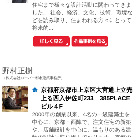
村上 明生
（アトリエサンカクスケール株式会社）
福岡県福岡市中央区大名1-1-3石井
ビル201B
知る ⇒ 好む ⇒ 楽しむ 何事にも順序は必
要！家づくりを楽しむにはまずそれが何
なのか「知る」事・そしてそれを「好
む」事。 どれだけ楽しんだかによって家
へ...
安河内 健司 + 西岡 久実
（一級建築士事務所 group-scoop）
福岡県福岡市中央区御所ヶ谷3-13-
52
ウチとソトとの関係性を大切に、敷地の
もつ力を最大限に引き出す設計を心がけ
ています。 青い空、鮮やかな緑、柔らか
な光、爽やかな風に満ち、素材感あふれ