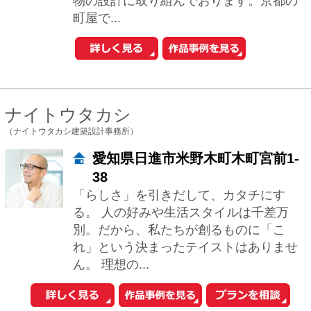
る、飽き...
1
2
3
次へ
おウチの耐震診断が自分でできる
iPhoneアプリ「耐震コロコロ。」
をリリースしました！
住まいの関連サイトへ
工務店とリフォーム
土地を探す