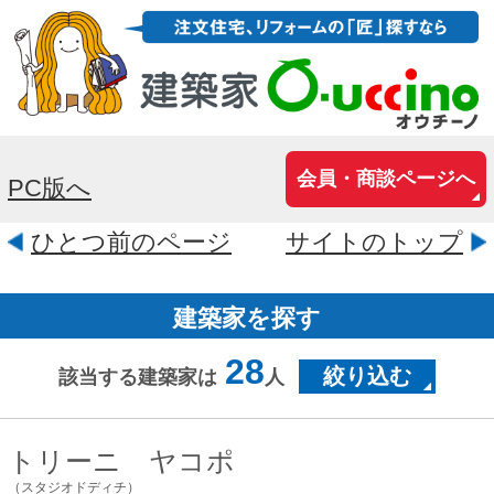
会員・商談ページへ
PC版へ
ひとつ前のページ
サイトのトップ
建築家を探す
28
絞り込む
該当する建築家は
人
トリーニ ヤコポ
（スタジオドディチ）
兵庫県神戸市中央区北野町3-6-2
1階パールアーケード2階
・別荘、個人プール付きな家は得意とし
ています。 ・住宅でありながら、リゾー
ト感覚で毎日の暮らしを楽しんでいただ
ける家を建てたい。 ・車好き、車と共に