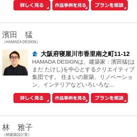
複雑な空間構成が出来るよう心掛けてい
ます。 その土地固有の条件を最大限生か
し、欠点を好条件に変える様なプランニ
ングをし...
田村真一
（田村真一建築設計事務所）
大阪府大阪市中央区北浜東1-29北
浜ビル2号館10階ROOM1002
これまで都市計画や公共建築から、個人
住宅まで様々な設計活動に関わってきま
した。 社会、経済、文化、技術、環境な
どを読み取り、住まわれる方々にとって
将来的...
野村正樹
（株式会社ローバー都市建築事務所）