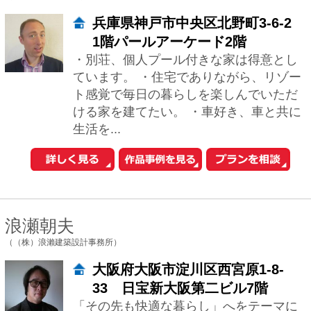
生活を...
浪瀬朝夫
（（株）浪瀨建築設計事務所）
大阪府大阪市淀川区西宮原1-8-
33 日宝新大阪第二ビル7階
「その先も快適な暮らし」へをテーマに
様々なご要望にお応えし、美しく快適な
個人住宅をつくっており、数年経た後も
クライアントの皆様から笑顔をいただい
ております...
眞野 サトル
（一級建築士事務所ARCHIXXX眞野サトル建築デザイン室）
大阪府大阪市北区南森町2-4-34
住まいは、Ｓａｆｅｔｙ（安全）ａｎ
ｄ ｆｕｎｃｔｉｏｎａｌ（機能性）ａ