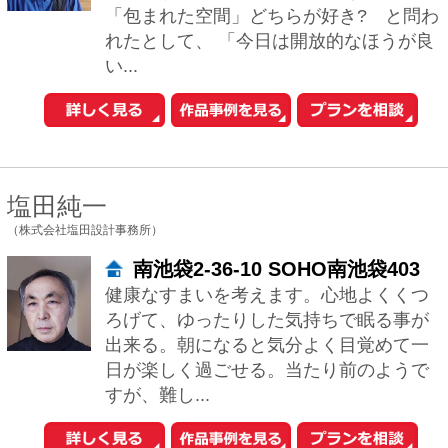
東京都国分寺市東元町3-27-7
ART-SESSIONは、『より美しく』をテ
ーマに、住宅を中心にデザイン活動を展
開している建築設計事務所です。設計に
あたっては、お客様の要望・コスト等、
様...
眞野 サトル
（一級建築士事務所ARCHIXXX眞野サトル建築デザイン室）
大阪府大阪市北区南森町2-4-34
住まいは、Ｓａｆｅｔｙ（安全）ａｎ
ｄ ｆｕｎｃｔｉｏｎａｌ（機能性）ａ
ｎｄ ｍｏｒｅを心がけて取組んでいま
す。大きさや形で家の価値が決まるわけ
ではありませ...
1
2
次へ