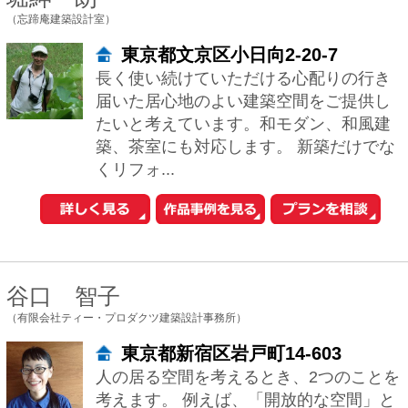
健康なすまいを考えます。心地よくくつ
ろげて、ゆったりした気持ちで眠る事が
出来る。朝になると気分よく目覚めて一
日が楽しく過ごせる。当たり前のようで
すが、難し...
清水裕子＋清水貞博＋松崎正寿
（有限会社atelierA5建築設計事務所）
東京都世田谷区経堂3-3-14
atelierA5は、清水裕子、清水貞博、松崎
正寿の3人で共同設計を行っています。性
別も考え方も異なる人間が意見を交わし
ながら、普遍的な価値、新しい価値を...
小林 麻梨菜
（株式会社ART‐SESSION）