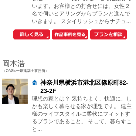
様のライフスタイルに柔軟にフィットす
るプランであること。 そして、暮らすこ
と...
小野寺 義博
（一級建築士事務所オノデラヨシヒロ建築設計室）
東京都新宿区榎町71
私共の仕事は、まずご要望をすべて引き
出すところから始まります。 どんな難題
もお伝えください。 そこから、プラン、
コストを見据えながら適切なアドバイス
やご提...
堀紳一朗
（忘蹄庵建築設計室）
東京都文京区小日向2-20-7
長く使い続けていただける心配りの行き