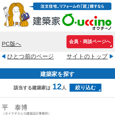
会員・商談ページへ
PC版へ
ひとつ前のページ
サイトのトップ
建築家を探す
12
絞り込む
該当する建築家は
人
平 泰博
（タイラヤスヒロ建築設計事務所）
千葉県千葉市緑区おゆみ野3-24-1-
402
千葉県で 耐久性・耐震性・断熱性に配慮
し、 経年劣化ではなく経年変化する木の
家を作っている一級建築士事務所です。
★耐震等級3(許容応力度設計) ★断熱等...