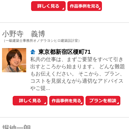
届いた居心地のよい建築空間をご提供し
たいと考えています。和モダン、和風建
築、茶室にも対応します。 新築だけでな
くリフォ...
谷口 智子
（有限会社ティー・プロダクツ建築設計事務所）
東京都新宿区岩戸町14-603
人の居る空間を考えるとき、2つのことを
考えます。 例えば、「開放的な空間」と
「包まれた空間」どちらが好き? と問わ
れたとして、 「今日は開放的なほうが良
い...
塩田純一
（株式会社塩田設計事務所）
南池袋2-36-10 SOHO南池袋403