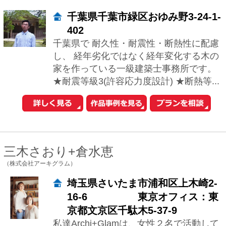
三木さおり+倉水恵
（株式会社アーキグラム）
埼玉県さいたま市浦和区上木崎2-
16-6 東京オフィス：東
京都文京区千駄木5-37-9
私達Archi+Glamは、女性２名で活動して
います。お客様との打合せには、女性２
名で伺いヒアリングからプランと進んで
いきます。 スタイリッシュからナチュ...
岡本浩
（OASis一級建築士事務所）
神奈川県横浜市港北区篠原町82-
23-2F
理想の家とは？ 気持ちよく、快適に、し
かも楽しく暮らせる家が理想です。 建主