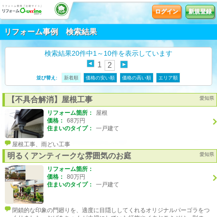
ログイン
新規登録
リフォーム事例 検索結果
検索結果20件中1～10件を表示しています
1
2
並び替え:
新着順
価格の安い順
価格の高い順
エリア順
【不具合解消】屋根工事
愛知県
リフォーム箇所：
屋根
価格：
68万円
住まいのタイプ：
一戸建て
屋根工事、雨どい工事
明るくアンティークな雰囲気のお庭
愛知県
リフォーム箇所：
価格：
80万円
住まいのタイプ：
一戸建て
閉鎖的な印象の門廻りを、適度に目隠ししてくれるオリジナルパーゴラをつ