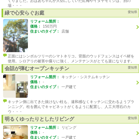
くりました。おばあちゃんが大切にしていた紅梅やイタヤモミジは、別の
場・・・
緑で心安らぐお庭
愛知県
リフォーム箇所：
価格：
150万円
住まいのタイプ：
店舗
正面にはシンボルツリーのシマトネリコ。背面のウッドフェンスはイペ材を
使用。シロアリの被害や腐りに強く、メンテナンスがとても楽になります。
会話が弾むオープンキッチン
愛知県
リフォーム箇所：
キッチン・システムキッチン
価格：
-
住まいのタイプ：
一戸建て
キッチン側に出てきた抜けない柱も、違和感なくキッチンに交わるようプラ
ンニング。柱を囲んでキャビネットがくるように配置し、人工大理石のカ
ウ・・・
明るくゆったりとしたリビング
愛知県
リフォーム箇所：
リビング
価格：
-
住まいのタイプ：
一戸建て