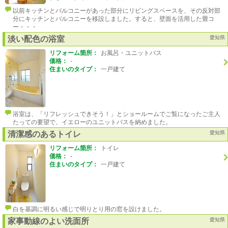
以前キッチンとバルコニーがあった部分にリビングスペースを、その反対部
分にキッチンとバルコニーを移設しました。すると、壁面を活用した畳コ
ー・・・
淡い配色の浴室
愛知県
リフォーム箇所：
お風呂・ユニットバス
価格：
-
住まいのタイプ：
一戸建て
浴室は、「リフレッシュできそう！」とショールームでご覧になったご主人
たっての要望で、イエローのユニットバスを納めました。
清潔感のあるトイレ
愛知県
リフォーム箇所：
トイレ
価格：
-
住まいのタイプ：
一戸建て
白を基調に明るい感じで明りとり用の窓を設けました。
家事動線のよい洗面所
愛知県