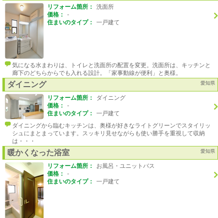
リフォーム箇所：
洗面所
価格：
-
住まいのタイプ：
一戸建て
気になる水まわりは、トイレと洗面所の配置を変更。洗面所は、キッチンと
廊下のどちらからでも入れる設計。「家事動線が便利」と奥様。
ダイニング
愛知県
リフォーム箇所：
ダイニング
価格：
-
住まいのタイプ：
一戸建て
ダイニングから臨むキッチンは、奥様が好きなライトグリーンでスタイリッ
シュにまとまっています。スッキリ見せながらも使い勝手を重視して収納
は・・・
暖かくなった浴室
愛知県
リフォーム箇所：
お風呂・ユニットバス
価格：
-
住まいのタイプ：
一戸建て