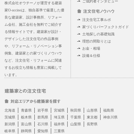
ご成約者インタビュー
株式会社オウチーノが運営する建築
家O-uccinoは、独自基準で厳選した優
良な建築家、設計事務所、リフォー
注文住宅工事ルポ
ム会社、施工会社を無料でご紹介す
家づくりパーフェクトガイド
る情報サイトです。建築家が設計・
土地探しの基礎知識
デザインした注文住宅の作品事例
理想の間取りとは
や、リフォーム・リノベーション事
お金・相場
例集、建築家との家づくりノウハウ
設備＆仕様
など、注文住宅・リフォームに関連
するお役立ち情報も豊富に掲載して
います。
北海道
青森県
岩手県
宮城県
秋田県
山形県
福島県
茨城県
栃木県
群馬県
埼玉県
千葉県
東京都
神奈川県
新潟県
富山県
石川県
福井県
山梨県
長野県
岐阜県
静岡県
愛知県
三重県