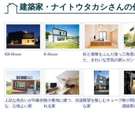
建築家・ナイトウタカシさんの
KR-House
K-House
杉と漆喰をふんだ使っ
三角形
た、きれいな空気の家
レガン
上品な色合いが印象的
狭小敷地に建つ、光溢
眺望を愉しむキューブ
狭小間
な、心地よい家
れる家
な家
感抜群