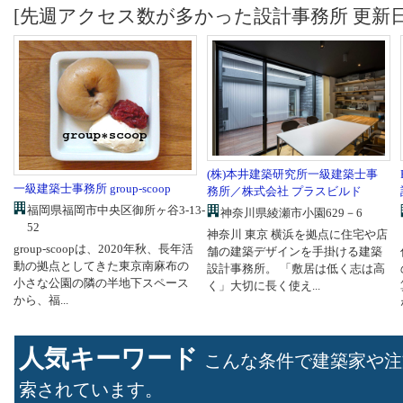
[先週アクセス数が多かった設計事務所 更新日：2
(株)本井建築研究所一級建築士事
一級建築士事務所 group-scoop
務所／株式会社 プラスビルド
福岡県福岡市中央区御所ヶ谷3-13-
神奈川県綾瀬市小園629－6
52
神奈川 東京 横浜を拠点に住宅や店
group-scoopは、2020年秋、長年活
舗の建築デザインを手掛ける建築
動の拠点としてきた東京南麻布の
設計事務所。 「敷居は低く志は高
小さな公園の隣の半地下スペース
く」大切に長く使え...
から、福...
人気キーワード
こんな条件で建築家や注
索されています。