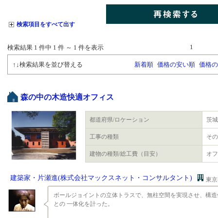
検索項目をすべて出す
1
検索結果 1
件中
1
件 ～
1
件を表示
↑↓検索結果を並び替える
新着順
価格の安い順
価格の
森の中の木造快適オフィス
都道府県/ロケーション
茨城
工事の種類
その
建物の種類/総工費（目安）
オフ
建築家・片瀬進(株式会社マックスネット・コンサルタント)
東京
ボールジョイントの立体トラスで、無柱空間を実現させ、構造
との 一体化を計った。