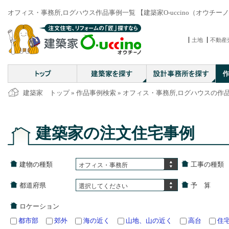
オフィス・事務所,ログハウス作品事例一覧 【建築家O-uccino（オウチー
土地
不動産
建築家 トップ
»
作品事例検索
» オフィス・事務所,ログハウスの作
建築家の注文住宅事例
建物の種類
工事の種類
オフィス・事務所
都道府県
予 算
選択してください
ロケーション
都市部
郊外
海の近く
山地、山の近く
高台
住