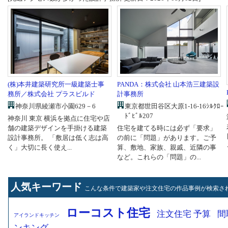
PANDA：株式会社 山本浩三建築設
(株)本井建築研究所一級建築士事
計事務所
務所／株式会社 プラスビルド
東京都世田谷区大原1-16-16ｼﾙｸﾛｰ
神奈川県綾瀬市小園629－6
ﾄﾞﾋﾞﾙ207
神奈川 東京 横浜を拠点に住宅や店
住宅を建てる時には必ず「要求」
舗の建築デザインを手掛ける建築
の前に「問題」があります。ご予
設計事務所。 「敷居は低く志は高
算、敷地、家族、親戚、近隣の事
く」大切に長く使え...
など。これらの「問題」の...
人気キーワード
こんな条件で建築家や注文住宅の作品事例が検索さ
ローコスト住宅
注文住宅 予算
間
アイランドキッチン
ンキング