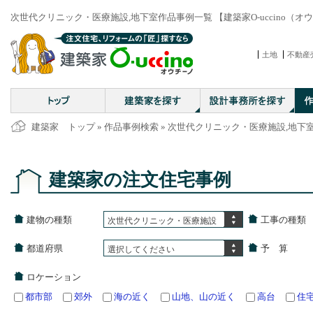
次世代クリニック・医療施設,地下室作品事例一覧 【建築家O-uccino（オ
土地
不動産
建築家 トップ
»
作品事例検索
» 次世代クリニック・医療施設,地下
建築家の注文住宅事例
建物の種類
工事の種類
次世代クリニック・医療施設
都道府県
予 算
選択してください
ロケーション
都市部
郊外
海の近く
山地、山の近く
高台
住