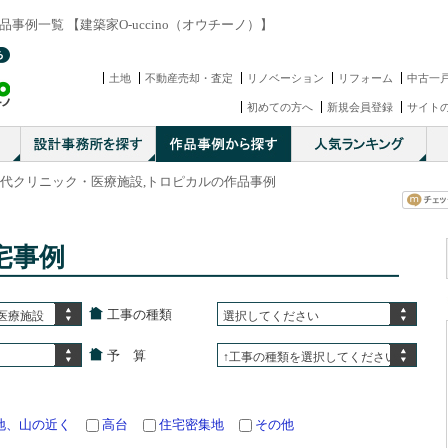
例一覧 【建築家O-uccino（オウチーノ）】
土地
不動産売却・査定
リノベーション
リフォーム
中古一
初めての方へ
新規会員登録
サイト
世代クリニック・医療施設,トロピカルの作品事例
宅事例
工事の種類
医療施設
選択してください
予 算
↑工事の種類を選択してください
地、山の近く
高台
住宅密集地
その他