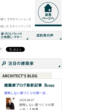
戸建て
中古マンション
の使い方
サイトマップ
後悔しない家づくりの第一歩…
2026.08.07
後悔しない家づくりの第
一歩｜土地選...