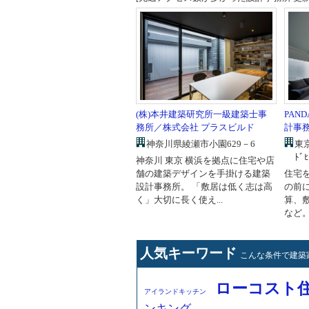
PAN
(株)本井建築研究所一級建築士事
計事
務所／株式会社 プラスビルド
東京
神奈川県綾瀬市小園629－6
ﾄﾞﾋ
神奈川 東京 横浜を拠点に住宅や店
住宅
舗の建築デザインを手掛ける建築
の前
設計事務所。 「敷居は低く志は高
算、
く」大切に長く使え...
など。
人気キーワード
こんな条件で建築
ローコスト
アイランドキッチン
ンキング