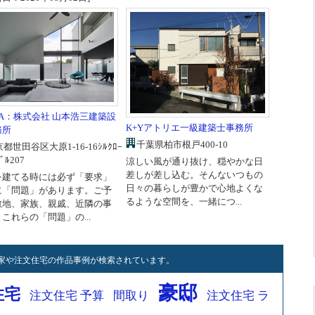
DA：株式会社 山本浩三建築設
K+Yアトリエ一級建築士事務所
務所
千葉県柏市根戸400-10
都世田谷区大原1-16-16ｼﾙｸﾛｰ
ﾞﾙ207
涼しい風が通り抜け、穏やかな日
差しが差し込む。そんないつもの
を建てる時には必ず「要求」
日々の暮らしが豊かで心地よくな
に「問題」があります。ご予
るような空間を、一緒につ...
敷地、家族、親戚、近隣の事
これらの「問題」の...
家や注文住宅の作品事例が検索されています。
豪邸
住宅
注文住宅 予算
間取り
注文住宅 ラ