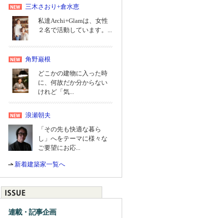
三木さおり+倉水恵
私達Archi+Glamは、女性
２名で活動しています。...
角野巌根
どこかの建物に入った時
に、何故だか分からない
けれど「気...
浪瀬朝夫
「その先も快適な暮ら
し」へをテーマに様々な
ご要望にお応...
新着建築家一覧へ
連載・記事企画