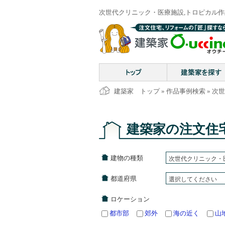
次世代クリニック・医療施設,トロピカル作品事
建築家 トップ
»
作品事例検索
» 次
建築家の注文住
建物の種類
次世代クリニック・
都道府県
選択してください
ロケーション
都市部
郊外
海の近く
山