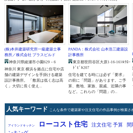
PANDA：株式会社 山本浩三建築設
(株)本井建築研究所一級建築士事
計事務所
務所／株式会社 プラスビルド
東京都世田谷区大原1-16-16ｼﾙｸﾛｰ
神奈川県綾瀬市小園629－6
ﾄﾞﾋﾞﾙ207
神奈川 東京 横浜を拠点に住宅や店
住宅を建てる時には必ず「要求」
舗の建築デザインを手掛ける建築
の前に「問題」があります。ご予
設計事務所。 「敷居は低く志は高
算、敷地、家族、親戚、近隣の事
く」大切に長く使え...
など。これらの「問題」の...
人気キーワード
こんな条件で建築家や注文住宅の作品事例が検索さ
ローコスト住宅
注文住宅 予算
間
アイランドキッチン
ンキング