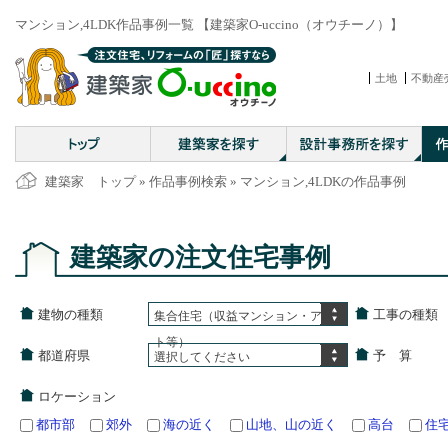
マンション,4LDK作品事例一覧 【建築家O-uccino（オウチーノ）】
土地
不動産
建築家 トップ
»
作品事例検索
» マンション,4LDKの作品事例
建築家の注文住宅事例
建物の種類
工事の種類
集合住宅（収益マンション・アパー
ト等）
都道府県
予 算
選択してください
ロケーション
都市部
郊外
海の近く
山地、山の近く
高台
住