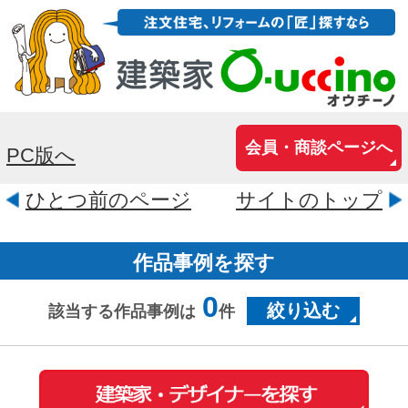
会員・商談ページへ
PC版へ
ひとつ前のページ
サイトのトップ
作品事例を探す
0
絞り込む
該当する作品事例は
件
おウチの耐震診断が自分でできる
iPhoneアプリ「耐震コロコロ。」
をリリースしました！